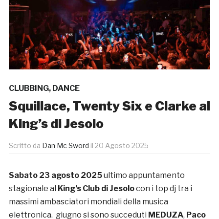
CLUBBING
,
DANCE
Squillace, Twenty Six e Clarke al
King’s di Jesolo
Scritto da
Dan Mc Sword
il
20 Agosto 2025
Sabato 23 agosto 2025
ultimo appuntamento
stagionale al
King’s Club di Jesolo
con i top dj tra i
massimi ambasciatori mondiali della musica
elettronica. giugno si sono succeduti
MEDUZA
,
Paco