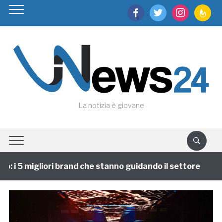
facebook
twitter
instagram
feedburn
La notizia è giovane
 i 5 migliori brand che stanno guidando il settore
1 