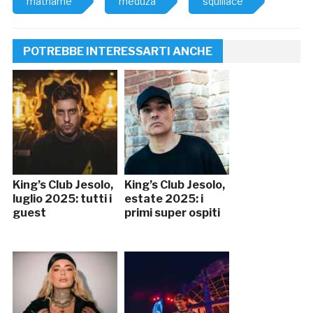
mathame
meduza
squillace
POTREBBE INTERESSARTI ANCHE
King’s Club Jesolo,
King’s Club Jesolo,
luglio 2025: tutti i
estate 2025: i
guest
primi super ospiti