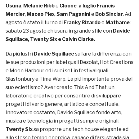
Osuna
,
Melanie Ribb
e
Cloone
,
a luglio Francis
Mercier
,
Maceo Plex
,
Sam Paganini
e
Bob Sinclar
. Ad
agosto è stato il turno di
Franky Rizardo
e
Mathame
;
sabato 23 agosto chiusura in grande stile con
Davide
Squillace, Twenty Six e Calvin Clarke.
Da più lustri
Davide Squillace
sa fare la differenza con
le sue produzioni per label quali Desolat, Hot Creations
e Moon Harbour ed i suoi set in festival quali
Glastonbury e Time Warp. La più importante prova del
suo eclettismo? Aver creato This And That, un
laboratorio creativo per consentire di sviluppare
progetti di vario genere, artistico e concettuale.
Innovatore costante, Davide Squillace fonde arte,
musica e tecnologia in progetti sempre originali.
Twenty Six
sa proporre una tech house elegante ed
allo stesso tempo energica, capace di farsi strada sia