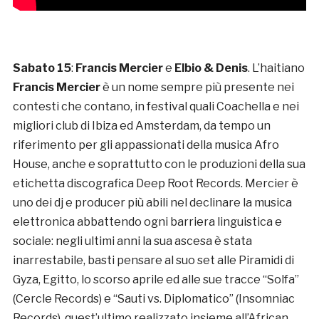
Sabato 15
:
Francis Mercier
e
Elbio & Denis
. L’haitiano
Francis Mercier
è un nome sempre più presente nei
contesti che contano, in festival quali Coachella e nei
migliori club di Ibiza ed Amsterdam, da tempo un
riferimento per gli appassionati della musica Afro
House, anche e soprattutto con le produzioni della sua
etichetta discografica Deep Root Records. Mercier è
uno dei dj e producer più abili nel declinare la musica
elettronica abbattendo ogni barriera linguistica e
sociale: negli ultimi anni la sua ascesa è stata
inarrestabile, basti pensare al suo set alle Piramidi di
Gyza, Egitto, lo scorso aprile ed alle sue tracce “Solfa”
(Cercle Records) e “Sauti vs. Diplomatico” (Insomniac
Records), quest’ultimo realizzato insieme all’African