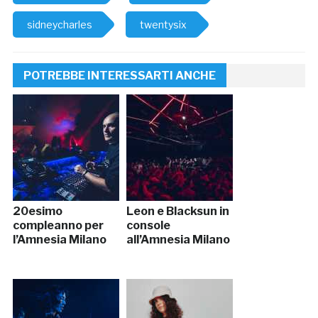
sidneycharles
twentysix
POTREBBE INTERESSARTI ANCHE
20esimo
Leon e Blacksun in
compleanno per
console
l’Amnesia Milano
all’Amnesia Milano