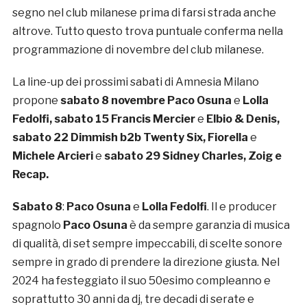
segno nel club milanese prima di farsi strada anche
altrove. Tutto questo trova puntuale conferma nella
programmazione di novembre del club milanese.
La line-up dei prossimi sabati di Amnesia Milano
propone
sabato 8 novembre
Paco Osuna
e
Lolla
Fedolfi, sabato 15 Francis Mercier
e
Elbio & Denis,
sabato 22 Dimmish b2b Twenty Six, Fiorella
e
Michele Arcieri
e
sabato 29 Sidney Charles, Zoig e
Recap.
Sabato 8
:
Paco Osuna
e
Lolla Fedolfi
. Il e producer
spagnolo
Paco Osuna
è da sempre garanzia di musica
di qualità, di set sempre impeccabili, di scelte sonore
sempre in grado di prendere la direzione giusta. Nel
2024 ha festeggiato il suo 50esimo compleanno e
soprattutto 30 anni da dj, tre decadi di serate e