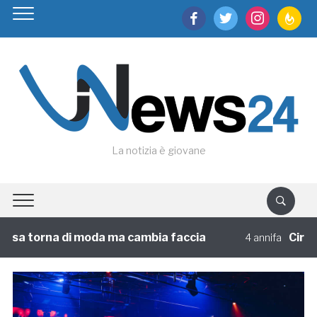
facebook
twitter
instagram
feedburn
La notizia è giovane
sa torna di moda ma cambia faccia
Circoloco
4 annifa