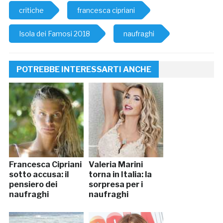
critiche
francesca cipriani
Isola dei Famosi 2018
naufraghi
POTREBBE INTERESSARTI ANCHE
Francesca Cipriani
Valeria Marini
sotto accusa: il
torna in Italia: la
pensiero dei
sorpresa per i
naufraghi
naufraghi