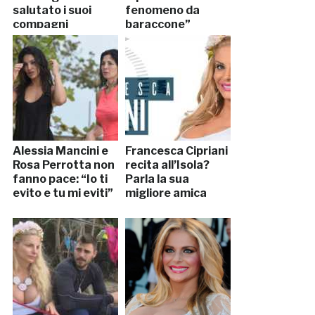
salutato i suoi
fenomeno da
compagni
baraccone”
Alessia Mancini e
Francesca Cipriani
Rosa Perrotta non
recita all’Isola?
fanno pace: “Io ti
Parla la sua
evito e tu mi eviti”
migliore amica