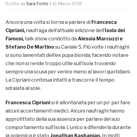
Scritto da
Sara Fonte
il
16 Marzo 2018
Ancora una volta si torna a parlare di
Francesca
Cipriani,
naufraga dell’attuale edizione dell’
Isola dei
Famosi,
talk show condotto da
Alessia Marcuzzi e
Stefano De Martino
su Canale 5. Più volte i naufraghi
si sono lamentati dell’ex pupa bionda, facendo notare
che non si rende troppo utile sull’Isola trovando
sempre una scusa per venire meno ai lavori quotidiani.
La Cipriani continua infatti a trascorre il tempo
sdraiata al sole.
Francesca Cipriani
si è allontanata per un po’ per fare
alcuni accertamenti medici. Alcuni naufraghi hanno
approfittato della sua assenza per parlare del suo
comportamento sull’Isola. L’unico a difenderla durante
la polemica è stato
Jonathan Kashanian.
In molti