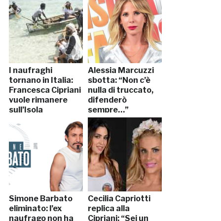
I naufraghi
Alessia Marcuzzi
tornano in Italia:
sbotta: “Non c’è
Francesca Cipriani
nulla di truccato,
vuole rimanere
difenderò
sull’Isola
sempre…”
Simone Barbato
Cecilia Capriotti
eliminato: l’ex
replica alla
naufrago non ha
Cipriani: “Sei un