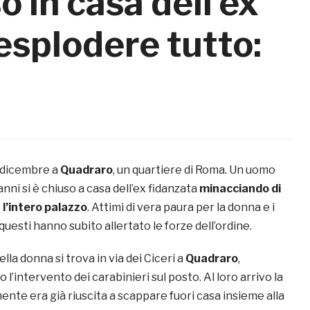
 in casa dell’ex
 esplodere tutto:
1 dicembre a
Quadraro
, un quartiere di Roma. Un uomo
nni si è chiuso a casa dell’ex fidanzata
minacciando di
a l’intero palazzo
. Attimi di vera paura per la donna e i
, questi hanno subito allertato le forze dell’ordine.
la donna si trova in via dei Ciceri a
Quadraro
,
 l’intervento dei carabinieri sul posto. Al loro arrivo la
nte era già riuscita a scappare fuori casa insieme alla