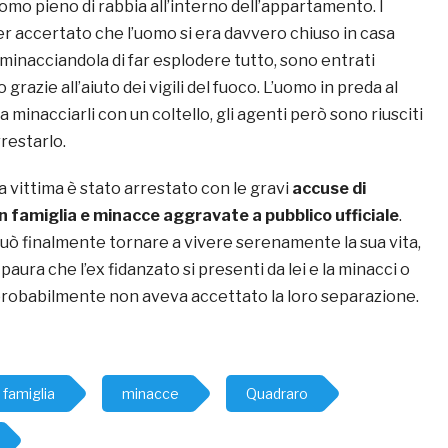
’uomo pieno di rabbia all’interno dell’appartamento. I
er accertato che l’uomo si era davvero chiuso in casa
minacciandola di far esplodere tutto, sono entrati
razie all’aiuto dei vigili del fuoco. L’uomo in preda al
a minacciarli con un coltello, gli agenti però sono riusciti
rrestarlo.
la vittima è stato arrestato con le gravi
accuse di
 famiglia e minacce aggravate a pubblico ufficiale
.
uò finalmente tornare a vivere serenamente la sua vita,
paura che l’ex fidanzato si presenti da lei e la minacci o
probabilmente non aveva accettato la loro separazione.
 famiglia
minacce
Quadraro