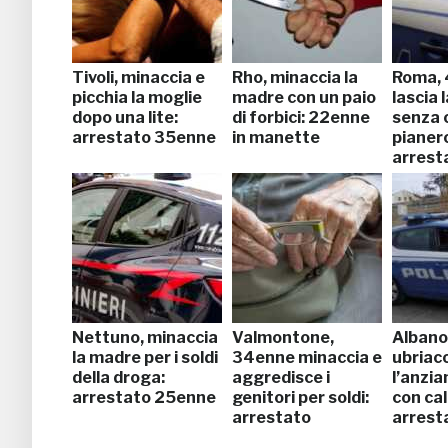
Tivoli, minaccia e
Rho, minaccia la
Roma,
picchia la moglie
madre con un paio
lascia 
dopo una lite:
di forbici: 22enne
senza 
arrestato 35enne
in manette
pianer
arrest
Nettuno, minaccia
Valmontone,
Albano 
la madre per i soldi
34enne minaccia e
ubriaco
della droga:
aggredisce i
l’anzi
arrestato 25enne
genitori per soldi:
con cal
arrestato
arrest