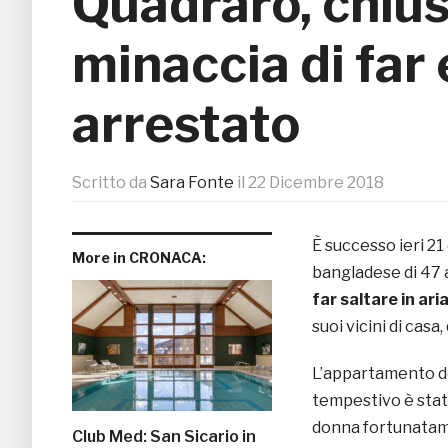
Quadraro, chiuso
minaccia di far
arrestato
Scritto da
Sara Fonte
il
22 Dicembre 2018
È successo ieri 2
More in CRONACA:
bangladese di 47 a
far saltare in ari
suoi vicini di casa
L’appartamento del
tempestivo è stato
donna fortunatame
Club Med: San Sicario in