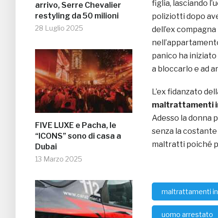
figlia, lasciando l
arrivo, Serre Chevalier
restyling da 50 milioni
poliziotti dopo av
28 Luglio 2025
dell’ex compagna 
nell’appartamento g
panico ha iniziato 
a bloccarlo e ad a
L’ex fidanzato del
maltrattamenti in
Adesso la donna p
FIVE LUXE e Pacha, le
senza la costante 
“ICONS” sono di casa a
maltratti poiché 
Dubai
13 Marzo 2025
maltrattamenti in
uomo arrestato