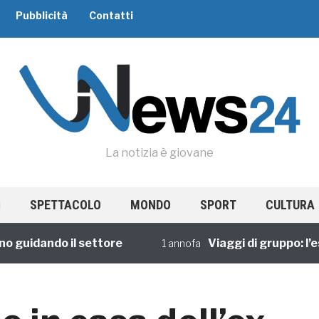
Pubblicità
Contatti
La notizia è giovane
SPETTACOLO
MONDO
SPORT
CULTURA
uidando il settore
Viaggi di gruppo: l’espe
1 annofa