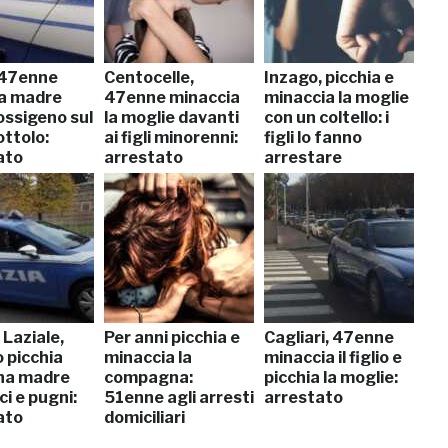
 47enne
Centocelle,
Inzago, picchia e
la madre
47enne minaccia
minaccia la moglie
ossigeno sul
la moglie davanti
con un coltello: i
ottolo:
ai figli minorenni:
figli lo fanno
ato
arrestato
arrestare
Laziale,
Per anni picchia e
Cagliari, 47enne
 picchia
minaccia la
minaccia il figlio e
ana madre
compagna:
picchia la moglie:
ci e pugni:
51enne agli arresti
arrestato
ato
domiciliari