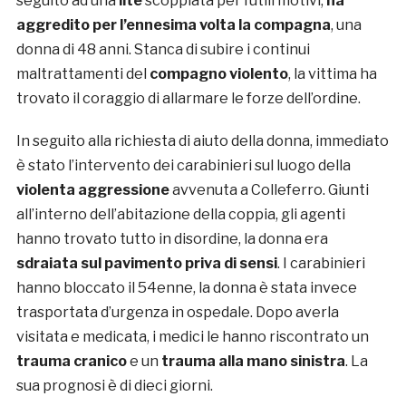
seguito ad una
lite
scoppiata per futili motivi,
ha
aggredito per l’ennesima volta la compagna
, una
donna di 48 anni. Stanca di subire i continui
maltrattamenti del
compagno violento
, la vittima ha
trovato il coraggio di allarmare le forze dell’ordine.
In seguito alla richiesta di aiuto della donna, immediato
è stato l’intervento dei carabinieri sul luogo della
violenta aggressione
avvenuta a Colleferro. Giunti
all’interno dell’abitazione della coppia, gli agenti
hanno trovato tutto in disordine, la donna era
sdraiata sul pavimento priva di sensi
. I carabinieri
hanno bloccato il 54enne, la donna è stata invece
trasportata d’urgenza in ospedale. Dopo averla
visitata e medicata, i medici le hanno riscontrato un
trauma cranico
e un
trauma alla mano sinistra
. La
sua prognosi è di dieci giorni.