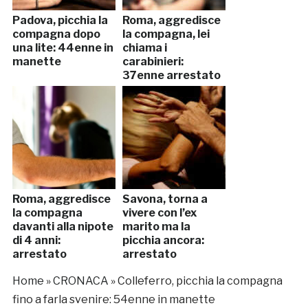
Padova, picchia la
Roma, aggredisce
compagna dopo
la compagna, lei
una lite: 44enne in
chiama i
manette
carabinieri:
37enne arrestato
Roma, aggredisce
Savona, torna a
la compagna
vivere con l’ex
davanti alla nipote
marito ma la
di 4 anni:
picchia ancora:
arrestato
arrestato
Home
»
CRONACA
»
Colleferro, picchia la compagna
fino a farla svenire: 54enne in manette