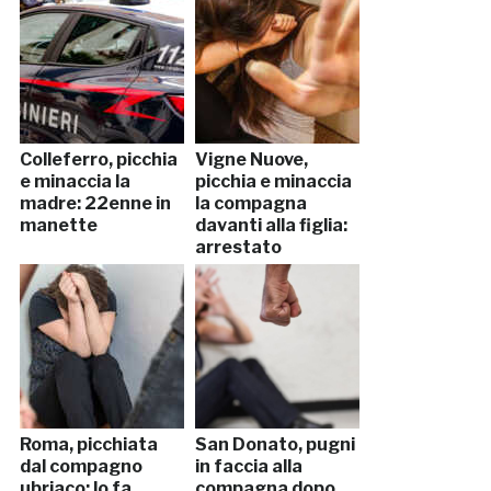
Colleferro, picchia
Vigne Nuove,
e minaccia la
picchia e minaccia
madre: 22enne in
la compagna
manette
davanti alla figlia:
arrestato
Roma, picchiata
San Donato, pugni
dal compagno
in faccia alla
ubriaco: lo fa
compagna dopo