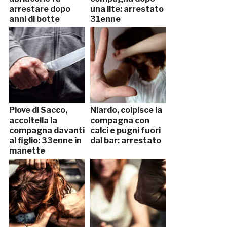
arrestare dopo
una lite: arrestato
anni di botte
31enne
Piove di Sacco,
Niardo, colpisce la
accoltella la
compagna con
compagna davanti
calci e pugni fuori
al figlio: 33enne in
dal bar: arrestato
manette