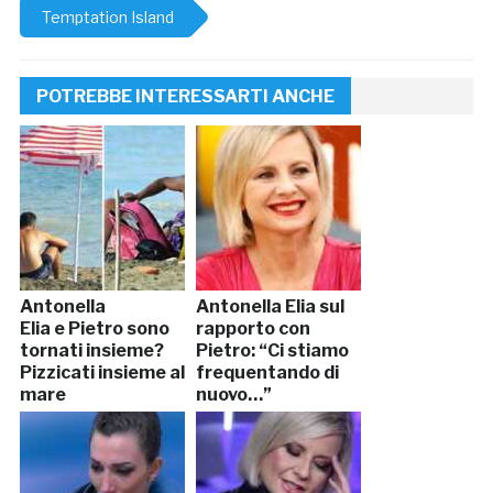
Temptation Island
POTREBBE INTERESSARTI ANCHE
Antonella
Antonella Elia sul
Elia e Pietro sono
rapporto con
tornati insieme?
Pietro: “Ci stiamo
Pizzicati insieme al
frequentando di
mare
nuovo…”