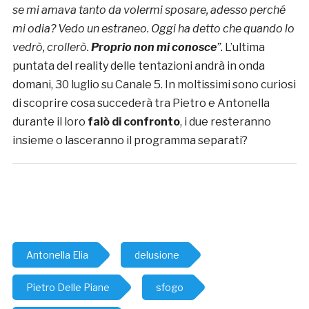
se mi amava tanto da volermi sposare, adesso perché
mi odia? Vedo un estraneo. Oggi ha detto che quando lo
vedrò, crollerò.
Proprio non mi conosce
”.
L’ultima
puntata del reality delle tentazioni andrà in onda
domani, 30 luglio su Canale 5. In moltissimi sono curiosi
di scoprire cosa succederà tra Pietro e Antonella
durante il loro
falò di confronto
, i due resteranno
insieme o lasceranno il programma separati?
Antonella Elia
delusione
Pietro Delle Piane
sfogo