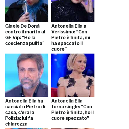
Giaele De Donà
Antonella Elia a
contro il marito al
Verissimo: “Con
GF Vip: “Ho la
Pietro è finita, mi
coscienza pulita”
ha spaccato il
cuore”
Antonella Elia ha
Antonella Elia
cacciato Pietro di
torna single: “Con
casa, c’era la
Pietro è finita, ho il
Polizia: lui fa
cuore spezzato”
chiarezza