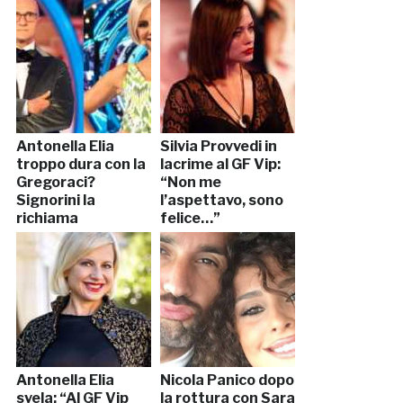
Antonella Elia
Silvia Provvedi in
troppo dura con la
lacrime al GF Vip:
Gregoraci?
“Non me
Signorini la
l’aspettavo, sono
richiama
felice…”
Antonella Elia
Nicola Panico dopo
svela: “Al GF Vip
la rottura con Sara