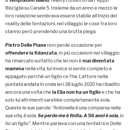
a
Temptation Island
, reality condotto da Filippo
Bisciglia su Canale 5. Insieme da un anno e mezzo la
loro relazione sembrava essere stabile all’inizio del
reality delle tentazioni, nel villaggio le cose tra loro
stanno però prendendo una brutta piega.
Pietro Delle Piane
non perde occasione per
offendere la fidanzata
, in più occasioni nel villaggio
ha rimarcato sul fatto che lei non è
mai diventata
mamma
nella vita, lui invece si sente completo e
appagato perché un figlio ce l’ha. L’attore nella
puntata andata in onda ieri 28 luglio 2020 ha ribadito
ancora una volta che
la Elia non ha un figlio
e che ha
solo lui altrimenti sarebbe completamente sola.
Queste le sue parole:
“Antonella è una comparsa nella
sua vita, è sola.
Se perde me è finita. A 56 anni è sola
, io
ho un figlio”.
Mentre parlava con una tentatrice Delle