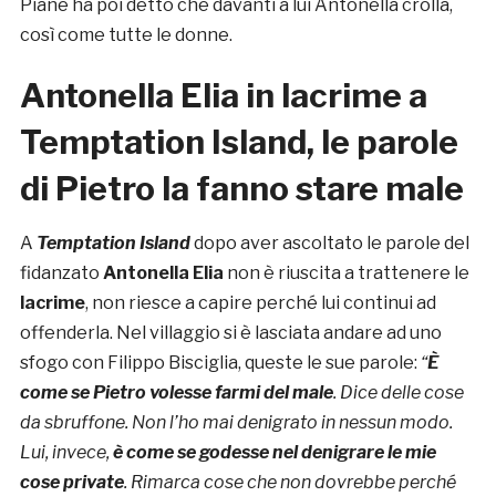
Piane ha poi detto che davanti a lui Antonella crolla,
così come tutte le donne.
Antonella Elia in lacrime a
Temptation Island, le parole
di Pietro la fanno stare male
A
Temptation Island
dopo aver ascoltato le parole del
fidanzato
Antonella Elia
non è riuscita a trattenere le
lacrime
, non riesce a capire perché lui continui ad
offenderla. Nel villaggio si è lasciata andare ad uno
sfogo con Filippo Bisciglia, queste le sue parole:
“
È
come se Pietro volesse farmi del male
. Dice delle cose
da sbruffone. Non l’ho mai denigrato in nessun modo.
Lui, invece,
è come se godesse nel denigrare le mie
cose private
. Rimarca cose che non dovrebbe perché