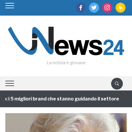
facebook
twitter
instagram
feedburn
La notizia è giovane
 i 5 migliori brand che stanno guidando il settore
1