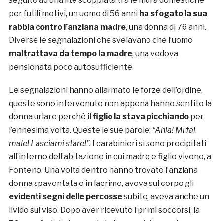
seguito ad una lite scoppiata tra le mura domestiche
per futili motivi, un uomo di 56 anni
ha sfogato la sua
rabbia contro l’anziana madre
, una donna di 76 anni.
Diverse le segnalazioni che svelavano che l’uomo
maltrattava da tempo la madre
, una vedova
pensionata poco autosufficiente.
Le segnalazioni hanno allarmato le forze dell’ordine,
queste sono intervenuto non appena hanno sentito la
donna urlare perché
il figlio la stava picchiando
per
l’ennesima volta. Queste le sue parole:
“Ahia! Mi fai
male! Lasciami stare!”.
I carabinieri si sono precipitati
all’interno dell’abitazione in cui madre e figlio vivono, a
Fonteno. Una volta dentro hanno trovato l’anziana
donna spaventata e in lacrime, aveva sul corpo gli
evidenti segni delle percosse
subite, aveva anche un
livido sul viso. Dopo aver ricevuto i primi soccorsi, la