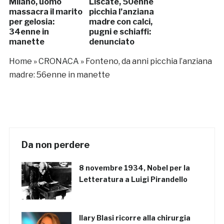
Milano, uomo
Liscate, 50enne
massacra il marito
picchia l’anziana
per gelosia:
madre con calci,
34enne in
pugni e schiaffi:
manette
denunciato
Home
»
CRONACA
»
Fonteno, da anni picchia l’anziana
madre: 56enne in manette
Da non perdere
8 novembre 1934, Nobel per la
Letteratura a Luigi Pirandello
Ilary Blasi ricorre alla chirurgia