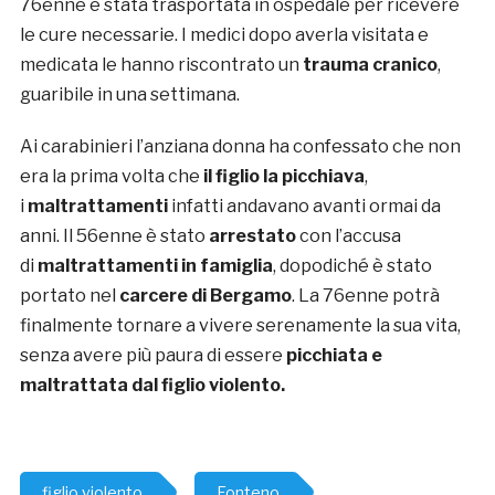
76enne è stata trasportata in ospedale per ricevere
le cure necessarie. I medici dopo averla visitata e
medicata le hanno riscontrato un
trauma cranico
,
guaribile in una settimana.
Ai carabinieri l’anziana donna ha confessato che non
era la prima volta che
il figlio la picchiava
,
i
maltrattamenti
infatti andavano avanti ormai da
anni. Il 56enne è stato
arrestato
con l’accusa
di
maltrattamenti in famiglia
, dopodiché è stato
portato nel
carcere di Bergamo
. La 76enne potrà
finalmente tornare a vivere serenamente la sua vita,
senza avere più paura di essere
picchiata e
maltrattata dal figlio violento
.
figlio violento
Fonteno