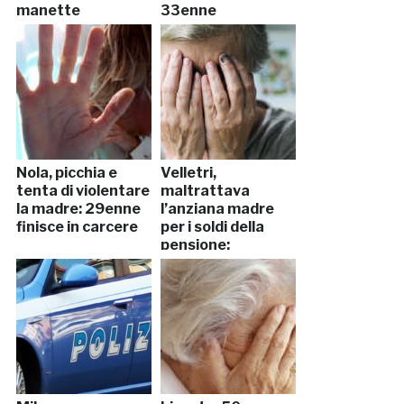
manette
33enne
Nola, picchia e
Velletri,
tenta di violentare
maltrattava
la madre: 29enne
l’anziana madre
finisce in carcere
per i soldi della
pensione:
arrestato