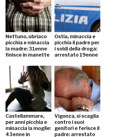
Nettuno, ubriaco
Ostia, minaccia e
picchia e minaccia
picchia il padre per
la madre: 31enne
i soldi della droga:
finisce in manette
arrestato 19enne
Castellammare,
Vigonza, si scaglia
per anni picchia e
contro i suoi
minaccia la moglie:
genitori e ferisce il
43enne in
padre: arrestato