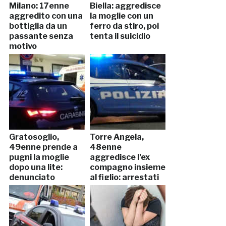
Milano: 17enne
Biella: aggredisce
aggredito con una
la moglie con un
bottiglia da un
ferro da stiro, poi
passante senza
tenta il suicidio
motivo
Gratosoglio,
Torre Angela,
49enne prende a
48enne
pugni la moglie
aggredisce l’ex
dopo una lite:
compagno insieme
denunciato
al figlio: arrestati