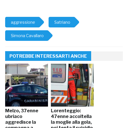
aggressione
Satriano
Simona Cavallaro
POTREBBE INTERESSARTI ANCHE
Melzo, 37enne
Lorenteggio:
ubriaco
47enne accoltella
aggredisce la
la moglie alla gola,
compagna a
poi tenta il suicidio