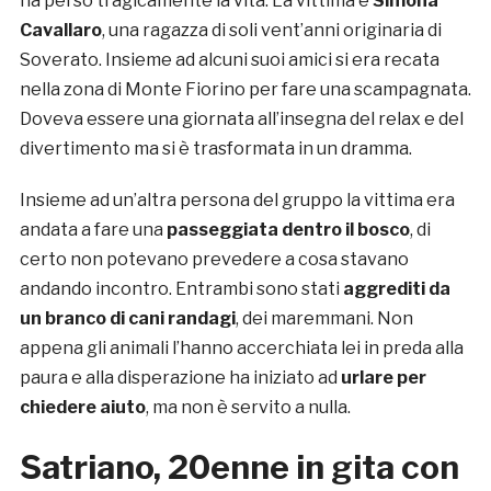
ha perso tragicamente la vita. La vittima è
Simona
Cavallaro
, una ragazza di soli vent’anni originaria di
Soverato. Insieme ad alcuni suoi amici si era recata
nella zona di Monte Fiorino per fare una scampagnata.
Doveva essere una giornata all’insegna del relax e del
divertimento ma si è trasformata in un dramma.
Insieme ad un’altra persona del gruppo la vittima era
andata a fare una
passeggiata dentro il bosco
, di
certo non potevano prevedere a cosa stavano
andando incontro. Entrambi sono stati
aggrediti da
un branco di cani randagi
, dei maremmani. Non
appena gli animali l’hanno accerchiata lei in preda alla
paura e alla disperazione ha iniziato ad
urlare per
chiedere aiuto
, ma non è servito a nulla.
Satriano, 20enne in gita con