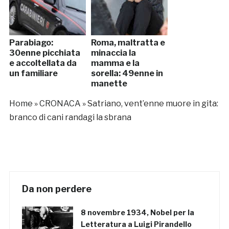
Parabiago:
Roma, maltratta e
30enne picchiata
minaccia la
e accoltellata da
mamma e la
un familiare
sorella: 49enne in
manette
Home
»
CRONACA
»
Satriano, vent’enne muore in gita:
branco di cani randagi la sbrana
Da non perdere
8 novembre 1934, Nobel per la
Letteratura a Luigi Pirandello