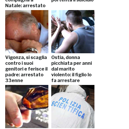
Natale: arrestato
Vigonza, si scaglia
Ostia, donna
contro i suoi
picchiata per anni
genitori e ferisce il
dal marito
padre: arrestato
violento: il figlio lo
33enne
fa arrestare