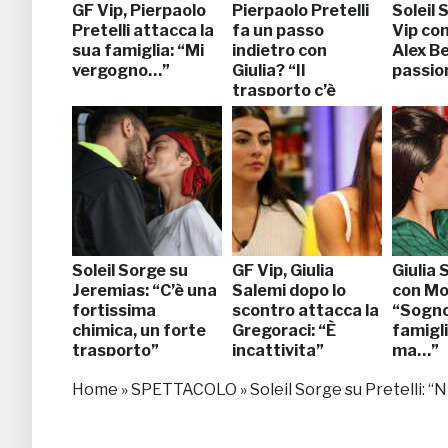
GF Vip, Pierpaolo
Pierpaolo Pretelli
Soleil 
Pretelli attacca la
fa un passo
Vip co
sua famiglia: “Mi
indietro con
Alex Bel
vergogno…”
Giulia? “Il
passio
trasporto c’è
ma…”
Soleil Sorge su
GF Vip, Giulia
Giulia 
Jeremias: “C’è una
Salemi dopo lo
con Mo
fortissima
scontro attacca la
“Sogno
chimica, un forte
Gregoraci: “È
famigli
trasporto”
incattivita”
ma…”
Home
»
SPETTACOLO
»
Soleil Sorge su Pretelli: “N