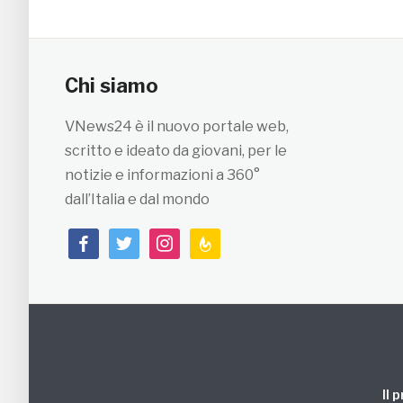
Chi siamo
VNews24 è il nuovo portale web,
scritto e ideato da giovani, per le
notizie e informazioni a 360°
dall’Italia e dal mondo
facebook
twitter
instagram
feedburner
Il