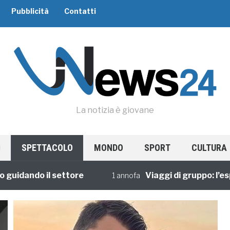
Pubblicità
Contatti
La notizia è giovane
SPETTACOLO
MONDO
SPORT
CULTURA
dando il settore
Viaggi di gruppo: l’esperi
1 annofa