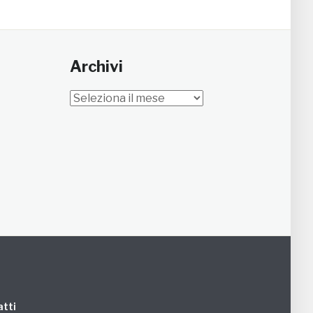
Archivi
Archivi
tti