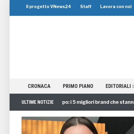
Il progetto VNews24
Staff
Lavora con noi
CRONACA
PRIMO PIANO
EDITORIALI
Viaggi di Gruppo: i 5 migliori brand che stanno gui
ULTIME NOTIZIE