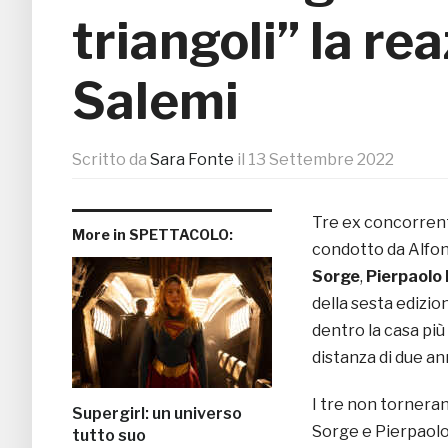
triangoli” la rea
Salemi
Scritto da
Sara Fonte
il
13 Settembre 2022
Tre ex concorrent
More in SPETTACOLO:
condotto da Alfons
Sorge
,
Pierpaolo 
della sesta edizion
dentro la casa più 
distanza di due ann
I tre non tornera
Supergirl: un universo
Sorge e Pierpaolo 
tutto suo