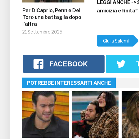
LEGGI ANCHE ->
Per DiCaprio, Penn e Del
amicizia è finita”
Toro una battaglia dopo
l’altra
21 Settembre 2025
Giulia Salemi
FACEBOOK
POTREBBE INTERESSARTI ANCHE