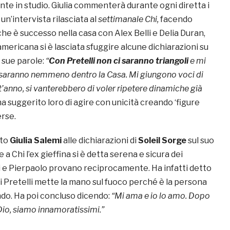
te in studio. Giulia commenterà durante ogni diretta i
un’intervista rilasciata al
settimanale Chi,
facendo
che è successo nella casa con Alex Belli e Delia Duran,
-americana si è lasciata sfuggire alcune dichiarazioni su
e sue parole:
“
Con Pretelli non ci saranno triangoli
e mi
 saranno nemmeno dentro la Casa. Mi giungono voci di
’anno, si vanterebbero di voler ripetere dinamiche già
ha suggerito loro di agire con unicità creando ‘figure
rse.
ito
Giulia Salemi
alle dichiarazioni di
Soleil Sorge
sul suo
a Chi l’ex gieffina si è detta serena e sicura dei
i e Pierpaolo provano reciprocamente. Ha infatti detto
di Pretelli mette la mano sul fuoco perché è la persona
ndo. Ha poi concluso dicendo:
“Mi ama e io lo amo. Dopo
 Dio, siamo innamoratissimi.”