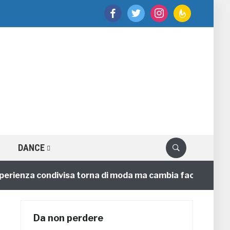
facebook
twitter
instagram
feedburner
DANCE
enza condivisa torna di moda ma cambia faccia
4 ann
Da non perdere