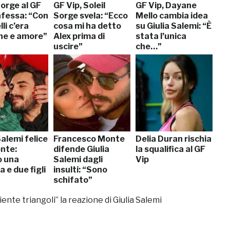
Sorge al GF
GF Vip, Soleil
GF Vip, Dayane
nfessa: “Con
Sorge svela: “Ecco
Mello cambia idea
li c’era
cosa mi ha detto
su Giulia Salemi: “È
ne e amore”
Alex prima di
stata l’unica
uscire”
che…”
Salemi felice
Francesco Monte
Delia Duran rischia
nte:
difende Giulia
la squalifica al GF
 una
Salemi dagli
Vip
a e due figli
insulti: “Sono
schifato”
iente triangoli” la reazione di Giulia Salemi