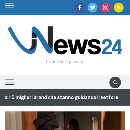
facebook
twitter
instagram
feedburn
La notizia è giovane
: i 5 migliori brand che stanno guidando il settore
1