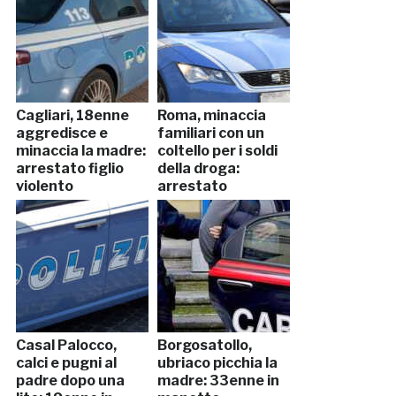
Cagliari, 18enne
Roma, minaccia
aggredisce e
familiari con un
minaccia la madre:
coltello per i soldi
arrestato figlio
della droga:
violento
arrestato
Casal Palocco,
Borgosatollo,
calci e pugni al
ubriaco picchia la
padre dopo una
madre: 33enne in