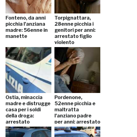
Fonteno, da anni
Torpignattara,
picchia l’anziana
28enne picchia i
madre: 56enne in
genitori per anni:
manette
arrestato figlio
violento
Ostia, minaccia
Pordenone,
madre e distrugge
52enne picchia e
casa per i soldi
maltratta
della droga:
l’anziano padre
arrestato
per anni: arrestato