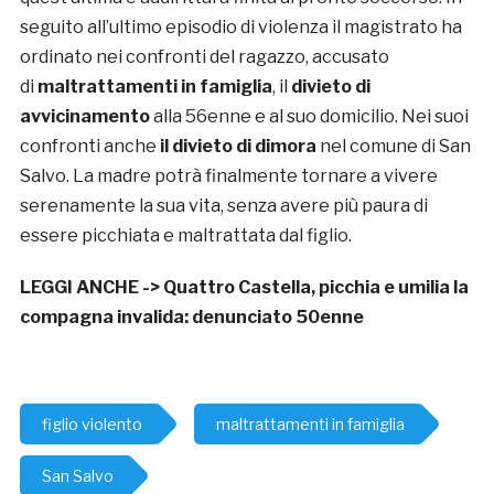
seguito all’ultimo episodio di violenza il magistrato ha
ordinato nei confronti del ragazzo, accusato
di
maltrattamenti in famiglia
, il
divieto di
avvicinamento
alla 56enne e al suo domicilio. Nei suoi
confronti anche
il divieto di dimora
nel comune di San
Salvo. La madre potrà finalmente tornare a vivere
serenamente la sua vita, senza avere più paura di
essere picchiata e maltrattata dal figlio.
LEGGI ANCHE ->
Quattro Castella, picchia e umilia la
compagna invalida: denunciato 50enne
figlio violento
maltrattamenti in famiglia
San Salvo