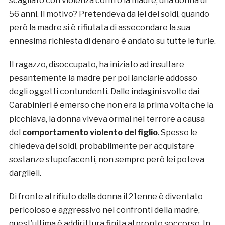
scagliato con violenza contro la madre, una donna di
56 anni. Il motivo? Pretendeva da lei dei soldi, quando
però la madre si è rifiutata di assecondare la sua
ennesima richiesta di denaro è andato su tutte le furie.
Il ragazzo, disoccupato, ha iniziato ad insultare
pesantemente la madre per poi lanciarle addosso
degli oggetti contundenti. Dalle indagini svolte dai
Carabinieri è emerso che non era la prima volta che la
picchiava, la donna viveva ormai nel terrore a causa
del
comportamento violento del figlio
. Spesso le
chiedeva dei soldi, probabilmente per acquistare
sostanze stupefacenti, non sempre però lei poteva
darglieli.
Di fronte al rifiuto della donna il 21enne è diventato
pericoloso e aggressivo nei confronti della madre,
quest’ultima è addirittura finita al pronto soccorso. In