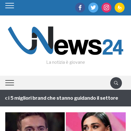
facebook
twitter
instagram
feedburn
La notizia è giovane
 i 5 migliori brand che stanno guidando il settore
1