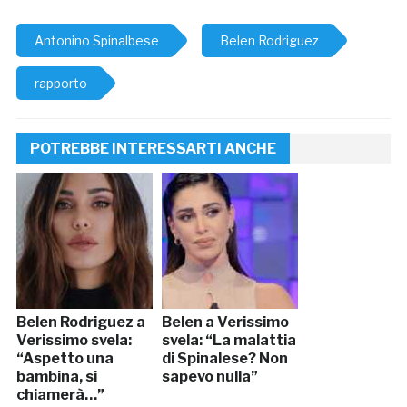
Antonino Spinalbese
Belen Rodriguez
rapporto
POTREBBE INTERESSARTI ANCHE
Belen Rodriguez a
Belen a Verissimo
Verissimo svela:
svela: “La malattia
“Aspetto una
di Spinalese? Non
bambina, si
sapevo nulla”
chiamerà…”