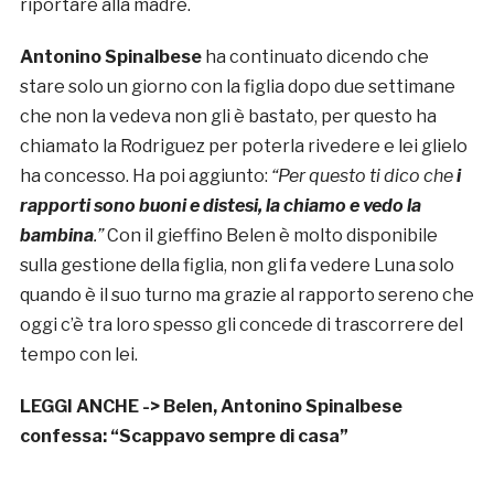
riportare alla madre.
Antonino Spinalbese
ha continuato dicendo che
stare solo un giorno con la figlia dopo due settimane
che non la vedeva non gli è bastato, per questo ha
chiamato la Rodriguez per poterla rivedere e lei glielo
ha concesso. Ha poi aggiunto:
“
Per questo ti dico che
i
rapporti sono buoni e distesi, la chiamo e vedo la
bambina
.”
Con il gieffino Belen è molto disponibile
sulla gestione della figlia, non gli fa vedere Luna solo
quando è il suo turno ma grazie al rapporto sereno che
oggi c’è tra loro spesso gli concede di trascorrere del
tempo con lei.
LEGGI ANCHE ->
Belen, Antonino Spinalbese
confessa: “Scappavo sempre di casa”