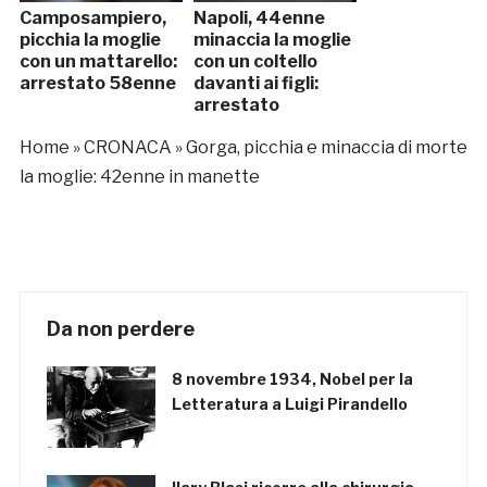
Camposampiero,
Napoli, 44enne
picchia la moglie
minaccia la moglie
con un mattarello:
con un coltello
arrestato 58enne
davanti ai figli:
arrestato
Home
»
CRONACA
»
Gorga, picchia e minaccia di morte
la moglie: 42enne in manette
Da non perdere
8 novembre 1934, Nobel per la
Letteratura a Luigi Pirandello