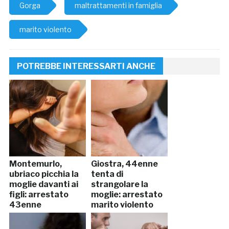
Gorga
maltrattamenti in famiglia
marito violento
POTREBBE INTERESSARTI ANCHE
Montemurlo,
Giostra, 44enne
ubriaco picchia la
tenta di
moglie davanti ai
strangolare la
figli: arrestato
moglie: arrestato
43enne
marito violento