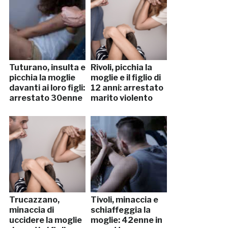
Tuturano, insulta e
Rivoli, picchia la
picchia la moglie
moglie e il figlio di
davanti ai loro figli:
12 anni: arrestato
arrestato 30enne
marito violento
Trucazzano,
Tivoli, minaccia e
minaccia di
schiaffeggia la
uccidere la moglie
moglie: 42enne in