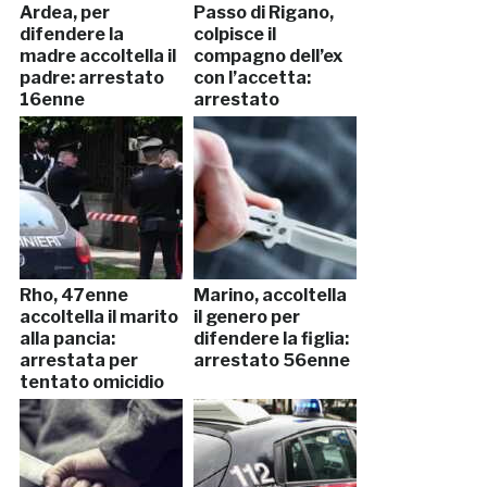
Ardea, per
Passo di Rigano,
difendere la
colpisce il
madre accoltella il
compagno dell’ex
padre: arrestato
con l’accetta:
16enne
arrestato
Rho, 47enne
Marino, accoltella
accoltella il marito
il genero per
alla pancia:
difendere la figlia:
arrestata per
arrestato 56enne
tentato omicidio