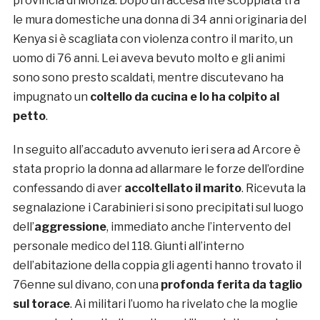
provincia di Monza. Dopo un’accesa lite scoppiata tra
le mura domestiche una donna di 34 anni originaria del
Kenya si è scagliata con violenza contro il marito, un
uomo di 76 anni. Lei aveva bevuto molto e gli animi
sono sono presto scaldati, mentre discutevano ha
impugnato un
coltello da cucina e lo ha colpito al
petto
.
In seguito all’accaduto avvenuto ieri sera ad Arcore è
stata proprio la donna ad allarmare le forze dell’ordine
confessando di aver
accoltellato il marito
. Ricevuta la
segnalazione i Carabinieri si sono precipitati sul luogo
dell’
aggressione
, immediato anche l’intervento del
personale medico del 118. Giunti all’interno
dell’abitazione della coppia gli agenti hanno trovato il
76enne sul divano, con una
profonda ferita da taglio
sul torace
. Ai militari l’uomo ha rivelato che la moglie