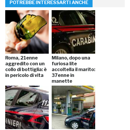
POTREBBE INTERESSARTI ANCHE
Roma, 21enne
Milano, dopo una
aggredito con un
furiosa lite
collo di bottiglia: è
accoltella il marito:
in pericolo di vita
37enne in
manette