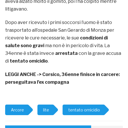
aveva alzato molto il gomito, poi l’ha colpito mentre
litigavano.
Dopo aver ricevuto i primi soccorsi l’uomo è stato
trasportato all’ospedale San Gerardo di Monza per
ricevere le cure necessarie, le sue
condizioni di
salute sono gravi
ma non è in pericolo di vita. La
34enne è stata invece
arrestata
con la grave accusa
di
tentato omicidio
.
LEGGI ANCHE ->
Corsico, 36enne finisce in carcere:
perseguitava l’ex compagna
Arcore
lite
tentato omicidio