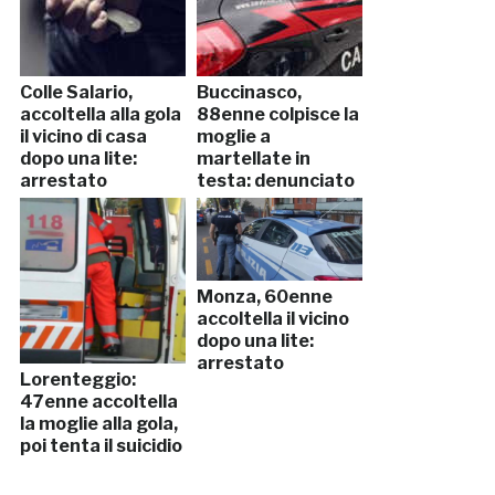
Colle Salario,
Buccinasco,
accoltella alla gola
88enne colpisce la
il vicino di casa
moglie a
dopo una lite:
martellate in
arrestato
testa: denunciato
Monza, 60enne
accoltella il vicino
dopo una lite:
arrestato
Lorenteggio:
47enne accoltella
la moglie alla gola,
poi tenta il suicidio