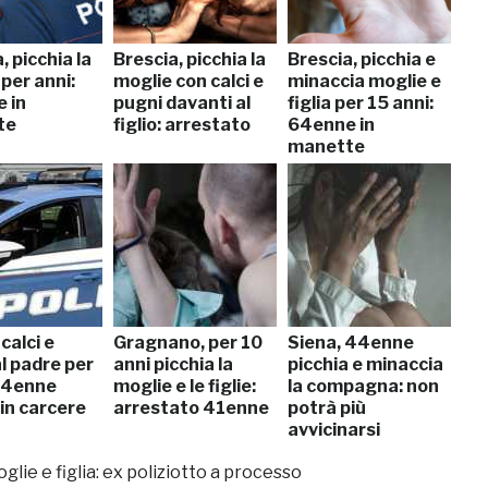
, picchia la
Brescia, picchia la
Brescia, picchia e
per anni:
moglie con calci e
minaccia moglie e
 in
pugni davanti al
figlia per 15 anni:
te
figlio: arrestato
64enne in
manette
 calci e
Gragnano, per 10
Siena, 44enne
l padre per
anni picchia la
picchia e minaccia
 44enne
moglie e le figlie:
la compagna: non
 in carcere
arrestato 41enne
potrà più
avvicinarsi
glie e figlia: ex poliziotto a processo