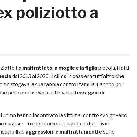
ex poliziotto a
iziotto ha
maltrattato la moglie e la figlia
piccola, i fatti
escia
dal 2013 al 2020. Il clima in casa era tutt’altro che
omo sfogava la sua rabbia contro i familiari, anche per
moglie però non aveva mai trovato il
coraggio di
ell’uomo hanno incontrato la vittima mentre svolgevano
ino casa sua. In quel momento hanno notato lividi
ducibili ad
aggressioni e maltrattamenti
e sono