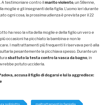
i. A testimoniare contro il
marito violento
, un 58enne,
la moglie e gli insegnanti della figlia. L’uomo ieri durante
ato ogni cosa, la prossima udienza è prevista per il 22
iotto ha reso la vita della moglie e della figlio un vero e
 più occasioni ha picchiato la bambina e non le
are. I maltrattamenti più frequenti li riservava però alla
insultarla pesantemente la picchiava spesso. Durante un
ttura
sbattuto la testa contro la vasca da bagno
, in
avrebbe potuto ucciderla.
Padova, accusa il figlio di dogarsi e lui la aggredisce:
e
ex poliziotto
maltrattamenti in famiglia