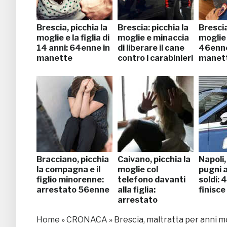
Brescia, picchia la
Brescia: picchia la
Brescia
moglie e la figlia di
moglie e minaccia
moglie 
14 anni: 64enne in
di liberare il cane
46enne
manette
contro i carabinieri
manet
Bracciano, picchia
Caivano, picchia la
Napoli,
la compagna e il
moglie col
pugni a
figlio minorenne:
telefono davanti
soldi:
arrestato 56enne
alla figlia:
finisce
arrestato
Home
»
CRONACA
»
Brescia, maltratta per anni mo