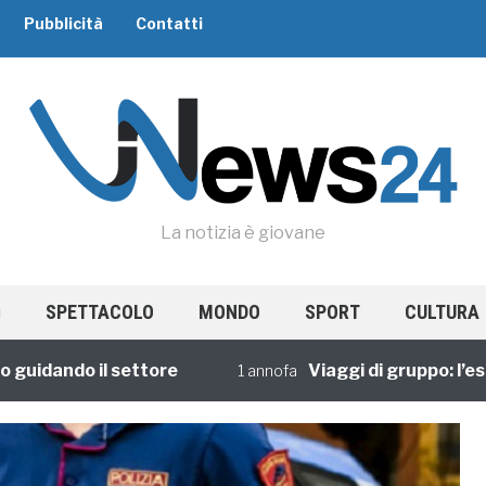
Pubblicità
Contatti
La notizia è giovane
SPETTACOLO
MONDO
SPORT
CULTURA
ando il settore
Viaggi di gruppo: l’esperi
1 annofa