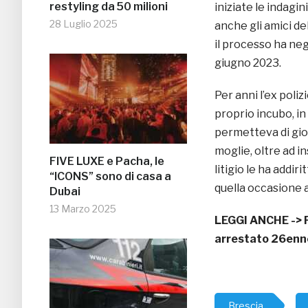
restyling da 50 milioni
iniziate le indagin
28 Luglio 2025
anche gli amici del
il processo ha neg
giugno 2023.
Per anni l’ex poliz
proprio incubo, in
permetteva di gioc
moglie, oltre ad 
FIVE LUXE e Pacha, le
litigio le ha addiri
“ICONS” sono di casa a
quella occasione 
Dubai
13 Marzo 2025
LEGGI ANCHE ->
arrestato 26enn
Brescia