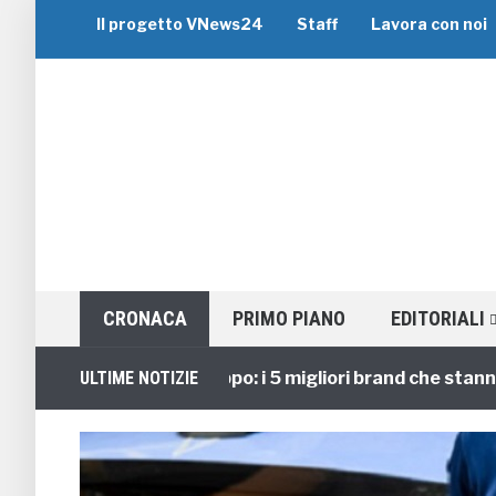
Il progetto VNews24
Staff
Lavora con noi
CRONACA
PRIMO PIANO
EDITORIALI
Viaggi di Gruppo: i 5 migliori brand che stanno guid
ULTIME NOTIZIE