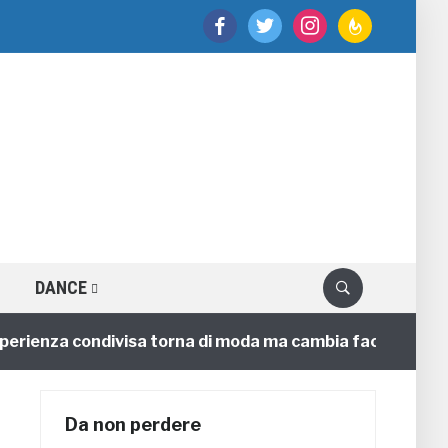
facebook
twitter
instagram
feedburner
DANCE
enza condivisa torna di moda ma cambia faccia
4 anni
Da non perdere