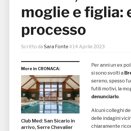
moglie e figlia: 
processo
Scritto da
Sara Fonte
il
14 Aprile 2023
Per anni un ex pol
More in CRONACA:
si sono svolti a
Br
sereno, spesso l’u
futili motivi, la 
denunciarlo
.
Alcuni colleghi d
delle indagini vic
Club Med: San Sicario in
chiaramente ricon
arrivo, Serre Chevalier