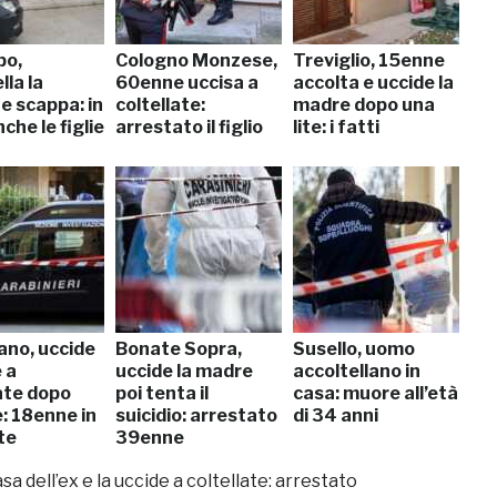
po,
Cologno Monzese,
Treviglio, 15enne
lla la
60enne uccisa a
accolta e uccide la
e scappa: in
coltellate:
madre dopo una
che le figlie
arrestato il figlio
lite: i fatti
ano, uccide
Bonate Sopra,
Susello, uomo
e a
uccide la madre
accoltellano in
ate dopo
poi tenta il
casa: muore all’età
e: 18enne in
suicidio: arrestato
di 34 anni
te
39enne
 dell’ex e la uccide a coltellate: arrestato