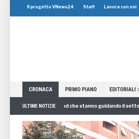
Il progetto VNews24
Staff
Lavora con noi
CRONACA
PRIMO PIANO
EDITORIALI
uppo: i 5 migliori brand che stanno guidando il settore
ULTIME NOTIZIE