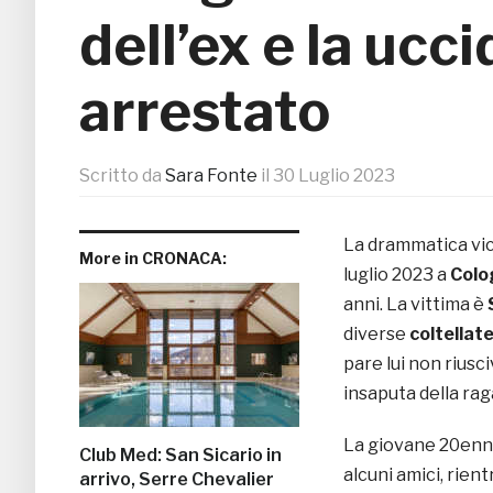
dell’ex e la ucci
arrestato
Scritto da
Sara Fonte
il
30 Luglio 2023
La drammatica vice
More in CRONACA:
luglio 2023 a
Colo
anni. La vittima è
diverse
coltellat
pare lui non riusci
insaputa della rag
La giovane 20enne
Club Med: San Sicario in
alcuni amici, rient
arrivo, Serre Chevalier