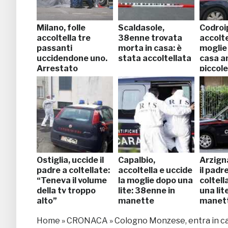
Milano, folle
Scaldasole,
Codroi
accoltella tre
38enne trovata
accolte
passanti
morta in casa: è
moglie 
uccidendone uno.
stata accoltellata
casa an
Arrestato
piccole
Ostiglia, uccide il
Capalbio,
Arzign
padre a coltellate:
accoltella e uccide
il padr
“Teneva il volume
la moglie dopo una
coltell
della tv troppo
lite: 38enne in
una lit
alto”
manette
manet
Home
»
CRONACA
»
Cologno Monzese, entra in casa