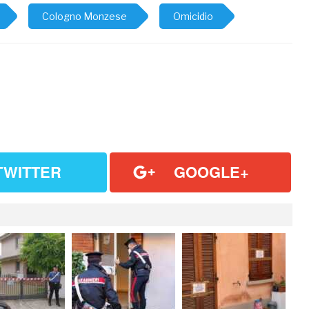
Cologno Monzese
Omicidio
TWITTER
GOOGLE+