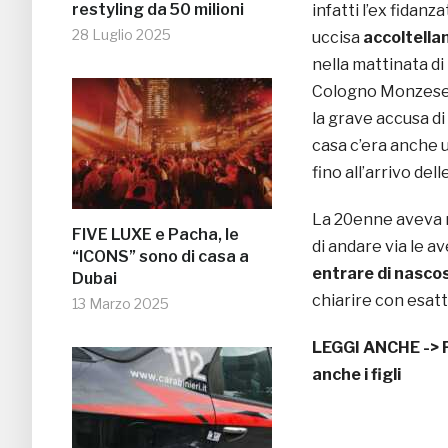
restyling da 50 milioni
infatti l’ex fidanz
28 Luglio 2025
uccisa
accoltellan
nella mattinata di 
Cologno Monzese. 
la grave accusa di
casa c’era anche un
fino all’arrivo dell
La 20enne aveva ri
FIVE LUXE e Pacha, le
di andare via le a
“ICONS” sono di casa a
entrare di nascos
Dubai
chiarire con esatt
13 Marzo 2025
LEGGI ANCHE ->
anche i figli