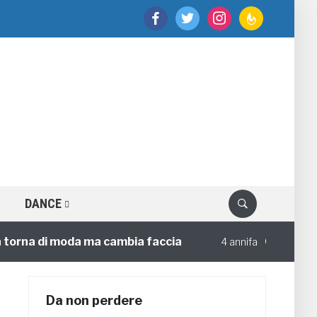
facebook
twitter
instagram
feedburner
DANCE
na di moda ma cambia faccia
Circoloco e Soc
4 annifa
Da non perdere