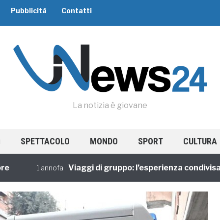
Pubblicità
Contatti
La notizia è giovane
SPETTACOLO
MONDO
SPORT
CULTURA
Viaggi di gruppo: l’esperienza condivisa tor
1 annofa