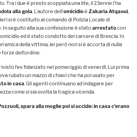
ato. Tra i due è presto scoppiata una lite, il 23enne l’ha
dola alla gola
. L’autore dell’
omicidio
è
Zakaria Atqaoui
,
ieri si è costituito al comando di Polizia Locale di
In seguito alla sua confessione è stato
arrestato
con
 omicidio ed è stato condotto del carcere di Brescia. In
’amica della vittima, lei però non si è accorta di nulla
e forze dell’ordine.
visto l’ex fidanzato nel pomeriggio di venerdì. Lui prima
veva rubato un mazzo di chiavi che ha poi usato per
to in casa
. Gli agenti continuano ad indagare per
ezza come si sia svolta la tragica vicenda.
Pozzuoli, spara alla moglie poi si uccide: in casa c’erano