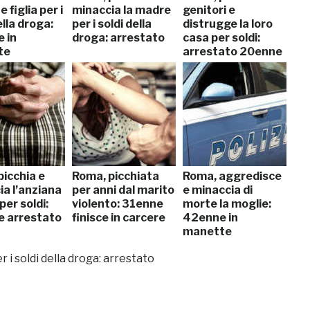
 figlia per i
minaccia la madre
genitori e
ella droga:
per i soldi della
distrugge la loro
 in
droga: arrestato
casa per soldi:
te
arrestato 20enne
picchia e
Roma, picchiata
Roma, aggredisce
ia l’anziana
per anni dal marito
e minaccia di
er soldi:
violento: 31enne
morte la moglie:
 arrestato
finisce in carcere
42enne in
manette
i soldi della droga: arrestato