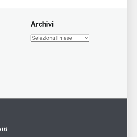
Archivi
Archivi
tti