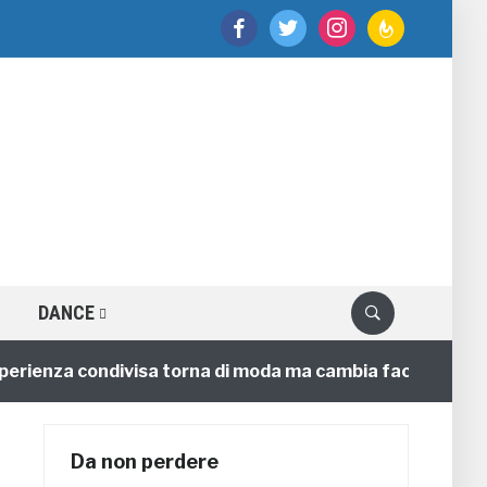
facebook
twitter
instagram
feedburner
DANCE
enza condivisa torna di moda ma cambia faccia
4 ann
Da non perdere