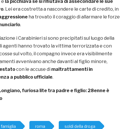
i e
la picchiava se si rifiutava di assecondare le sue
ro
. Lei era costretta a nascondere le carte di credito, in
aggressione
ha trovato il coraggio di allarmare le forze
nunciarlo
.
azione i Carabinieri si sono precipitati sul luogo della
i agenti hanno trovato la vittima terrorizzata e con
rcosse sul volto, il compagno invece era visibilmente
tamenti avvenivano anche davanti al figlio minore,
restato
con le accuse di
maltrattamenti in
nza a pubblico ufficiale
.
Longiano, furiosa lite tra padre e figlio: 28enne è
o
 famiglia
roma
soldi della droga