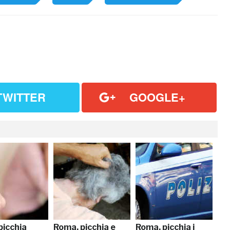
TWITTER
GOOGLE+
picchia
Roma, picchia e
Roma, picchia i