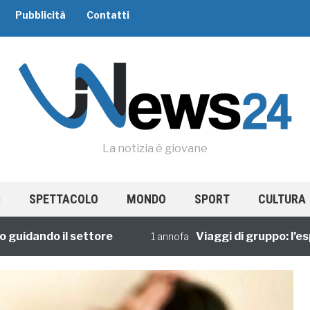
Pubblicità
Contatti
La notizia è giovane
SPETTACOLO
MONDO
SPORT
CULTURA
dando il settore
Viaggi di gruppo: l’esperi
1 annofa