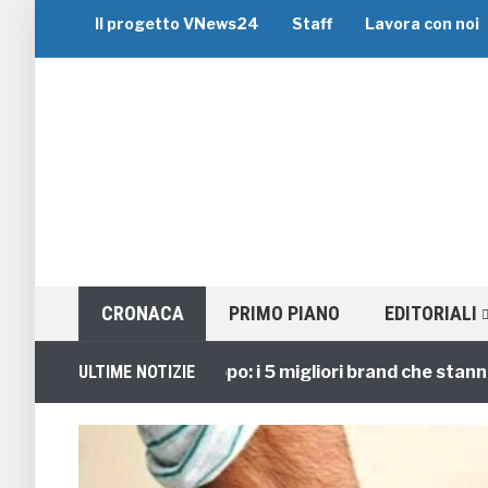
Il progetto VNews24
Staff
Lavora con noi
CRONACA
PRIMO PIANO
EDITORIALI
Viaggi di Gruppo: i 5 migliori brand che stanno gui
ULTIME NOTIZIE