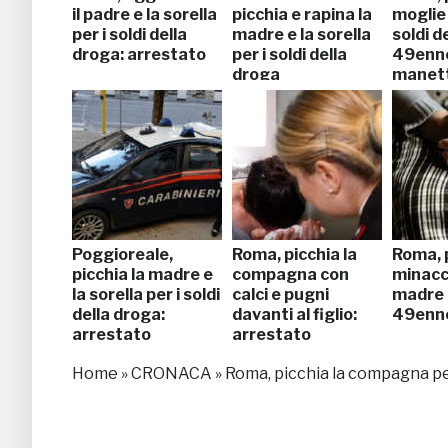
il padre e la sorella
picchia e rapina la
moglie e
per i soldi della
madre e la sorella
soldi d
droga: arrestato
per i soldi della
49enne
droga
manet
Poggioreale,
Roma, picchia la
Roma, 
picchia la madre e
compagna con
minacc
la sorella per i soldi
calci e pugni
madre p
della droga:
davanti al figlio:
49enne
arrestato
arrestato
Home
»
CRONACA
»
Roma, picchia la compagna per 