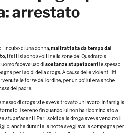
a: arrestato
o l’incubo di una donna,
maltrattata da tempo dal
to
, i fatti si sono svolti nella zone del Quadraro a
l’uomo faceva uso di
sostanze stupefacenti
e spesso
na per i soldi della droga. A causa delle violenti liti
venute le forze dell’ordine, per un po’ lui era anche
casa del padre.
messo di drogarsi e aveva trovato un lavoro, in famiglia
ornato il sereno fin quando lui non ha ricominciato a
ze stupefacenti. Per i soldi della droga aveva venduto il
iglio, anche durante la notte svegliava la compagna per