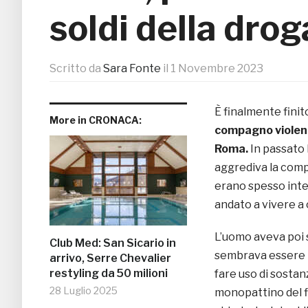
soldi della drog
Scritto da
Sara Fonte
il
1 Novembre 2023
È finalmente finit
More in CRONACA:
compagno violen
Roma.
In passato 
aggrediva la compag
erano spesso inter
andato a vivere a 
L’uomo aveva poi s
Club Med: San Sicario in
sembrava essere t
arrivo, Serre Chevalier
restyling da 50 milioni
fare uso di sostan
28 Luglio 2025
monopattino del f