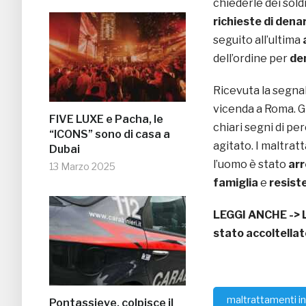
chiederle dei sold
richieste di dena
seguito all’ultima
dell’ordine per
de
Ricevuta la segnal
vicenda a Roma. Gl
FIVE LUXE e Pacha, le
chiari segni di pe
“ICONS” sono di casa a
agitato. I maltrat
Dubai
l’uomo è stato
ar
13 Marzo 2025
famiglia
e
resiste
LEGGI ANCHE ->
stato accoltellat
maltrattamenti in
Pontassieve, colpisce il