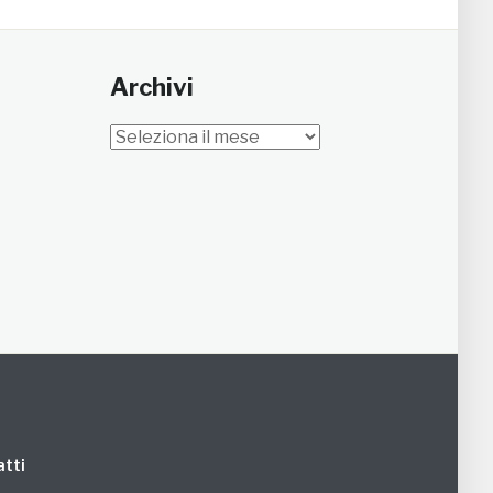
Archivi
Archivi
tti