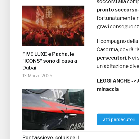
soccorsi alla com
pronto soccorso
fortunatamente né
gravi conseguenz
Il compagno della 
Caserma, dovrà ri
FIVE LUXE e Pacha, le
persecutori
. Nei
“ICONS” sono di casa a
un’abitazione dive
Dubai
13 Marzo 2025
LEGGI ANCHE ->
minaccia
atti persecutori
Pontassieve, colpisce il