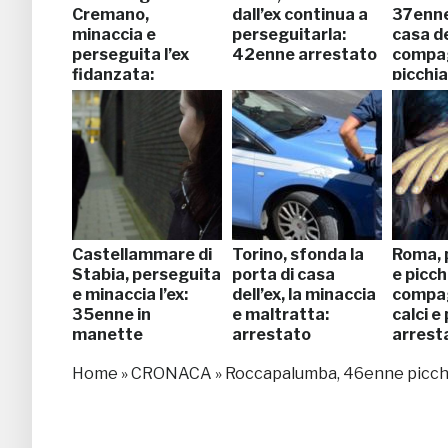
Cremano,
dall’ex continua a
37enne
minaccia e
perseguitarla:
casa de
perseguita l’ex
42enne arrestato
compag
fidanzata:
picchia
arrestato
Castellammare di
Torino, sfonda la
Roma, 
Stabia, perseguita
porta di casa
e picchi
e minaccia l’ex:
dell’ex, la minaccia
compa
35enne in
e maltratta:
calci e
manette
arrestato
arrest
Home
»
CRONACA
»
Roccapalumba, 46enne picchi