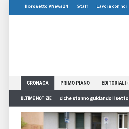
Il progetto VNews24
Staff
Lavora con noi
CRONACA
PRIMO PIANO
EDITORIALI
uppo: i 5 migliori brand che stanno guidando il settore
ULTIME NOTIZIE