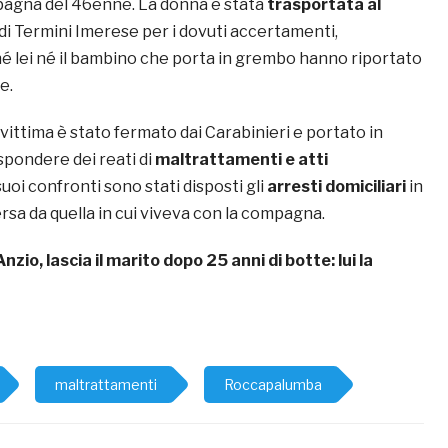
pagna del 46enne. La donna è stata
trasportata al
di Termini Imerese per i dovuti accertamenti,
 lei né il bambino che porta in grembo hanno riportato
e.
vittima è stato fermato dai Carabinieri e portato in
spondere dei reati di
maltrattamenti e atti
 suoi confronti sono stati disposti gli
arresti domiciliari
in
rsa da quella in cui viveva con la compagna.
Anzio, lascia il marito dopo 25 anni di botte: lui la
maltrattamenti
Roccapalumba