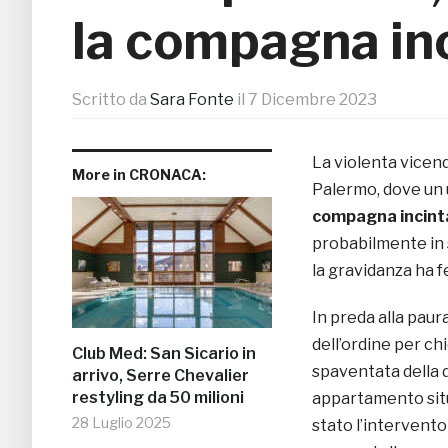
la compagna inc
Scritto da
Sara Fonte
il
7 Dicembre 2023
La violenta vicend
More in CRONACA:
Palermo, dove un 
compagna incint
probabilmente in 
la gravidanza ha fe
In preda alla paur
dell’ordine per ch
Club Med: San Sicario in
spaventata della 
arrivo, Serre Chevalier
restyling da 50 milioni
appartamento situ
28 Luglio 2025
stato l’intervento