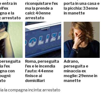
 entra in
riconquistare l’ex
porta in una casa e
ll’ex
ma la prende a
la picchia: 33enne
na e la
calci: 40enne
in manette
: arrestato
arrestato
perseguita
Roma, perseguita
Adrano,
a l’ex
l’ex e le incendia
perseguita e
gna con
l’auto: 44enne
minaccia ex
 pugni:
finisce ai
moglie: 29enne in
ato
domiciliari
manette
a la compagna incinta: arrestato