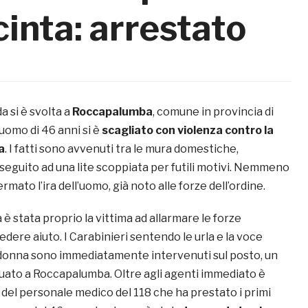
inta: arrestato
a si è svolta a
Roccapalumba
, comune in provincia di
uomo di 46 anni si è
scagliato con violenza contro la
a
. I fatti sono avvenuti tra le mura domestiche,
seguito ad una lite scoppiata per futili motivi. Nemmeno
rmato l’ira dell’uomo, già noto alle forze dell’ordine.
a è stata proprio la vittima ad allarmare le forze
iedere aiuto. I Carabinieri sentendo le urla e la voce
donna sono immediatamente intervenuti sul posto, un
ato a Roccapalumba. Oltre agli agenti immediato è
 del personale medico del 118 che ha prestato i primi