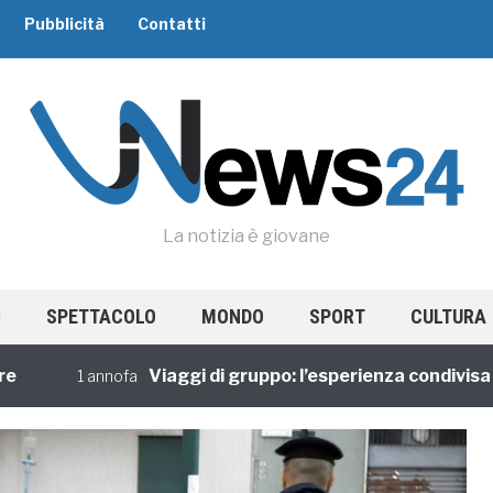
Pubblicità
Contatti
La notizia è giovane
SPETTACOLO
MONDO
SPORT
CULTURA
Viaggi di gruppo: l’esperienza condivisa tor
1 annofa