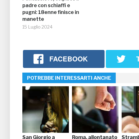
padre con schiaffi e
pugni: 18enne finisce in
manette
15 Luglio 2024
FACEBOOK
POTREBBE INTERESSARTI ANCHE
San Giorgio a
Roma, allontanato
Stramb