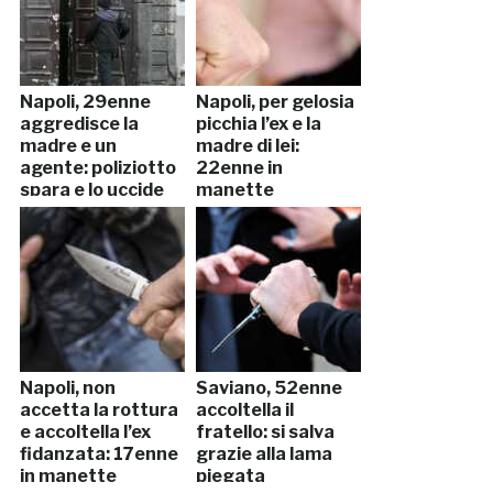
Napoli, 29enne
Napoli, per gelosia
aggredisce la
picchia l’ex e la
madre e un
madre di lei:
agente: poliziotto
22enne in
spara e lo uccide
manette
Napoli, non
Saviano, 52enne
accetta la rottura
accoltella il
e accoltella l’ex
fratello: si salva
fidanzata: 17enne
grazie alla lama
in manette
piegata