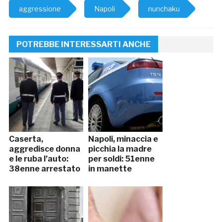
aggressione
Napoli
nunchaku
POTREBBE INTERESSARTI ANCHE
Caserta,
Napoli, minaccia e
aggredisce donna
picchia la madre
e le ruba l’auto:
per soldi: 51enne
38enne arrestato
in manette