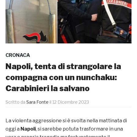
CRONACA
Napoli, tenta di strangolare la
compagna con un nunchaku:
Carabinieri la salvano
Scritto da
Sara Fonte
il
12 Dicembre 2023
La violenta aggressione si è svolta nella mattinata di
oggi a
Napoli
, si sarebbe potuta trasformare in una