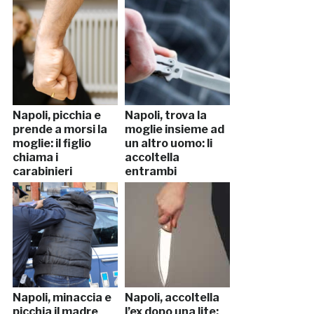
Napoli, picchia e
Napoli, trova la
prende a morsi la
moglie insieme ad
moglie: il figlio
un altro uomo: li
chiama i
accoltella
carabinieri
entrambi
Napoli, minaccia e
Napoli, accoltella
picchia il madre
l’ex dopo una lite: