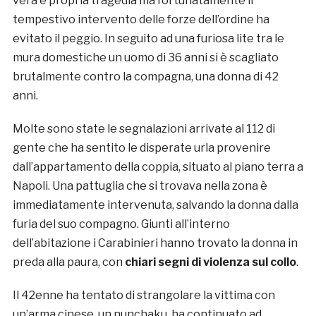
vera e propria tragedia ma fortunatamente il
tempestivo intervento delle forze dell’ordine ha
evitato il peggio. In seguito ad una furiosa lite tra le
mura domestiche un uomo di 36 anni si è scagliato
brutalmente contro la compagna, una donna di 42
anni.
Molte sono state le segnalazioni arrivate al 112 di
gente che ha sentito le disperate urla provenire
dall’appartamento della coppia, situato al piano terra a
Napoli. Una pattuglia che si trovava nella zona è
immediatamente intervenuta, salvando la donna dalla
furia del suo compagno. Giunti all’interno
dell’abitazione i Carabinieri hanno trovato la donna in
preda alla paura, con
chiari segni di violenza sul collo
.
Il 42enne ha tentato di strangolare la vittima con
un’arma cinese, un nunchaku, ha continuato ad