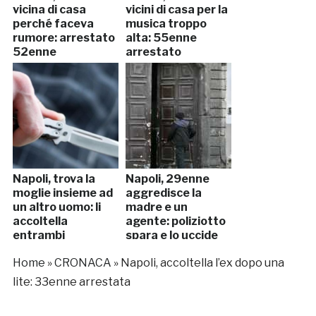
vicina di casa
vicini di casa per la
perché faceva
musica troppo
rumore: arrestato
alta: 55enne
52enne
arrestato
Napoli, trova la
Napoli, 29enne
moglie insieme ad
aggredisce la
un altro uomo: li
madre e un
accoltella
agente: poliziotto
entrambi
spara e lo uccide
Home
»
CRONACA
»
Napoli, accoltella l’ex dopo una
lite: 33enne arrestata