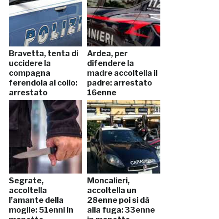
Bravetta, tenta di
Ardea, per
uccidere la
difendere la
compagna
madre accoltella il
ferendola al collo:
padre: arrestato
arrestato
16enne
Segrate,
Moncalieri,
accoltella
accoltella un
l’amante della
28enne poi si dà
moglie: 51enni in
alla fuga: 33enne