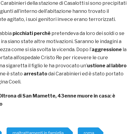
i Carabinieri della stazione di Casalotti si sono precipitati
giunti all’interno dell’abitazione hanno trovato il
e agitato, i suoi genitori invece erano terrorizzati.
 abbia
picchiati perché
pretendeva da loro dei soldi o se
 ira siano state altre motivazioni. Saranno le indagini a
ezza come si sia svolta la vicenda. Dopo l’
aggressione
la
tata all’ospedale Cristo Re per ricevere le cure
a sigaretta il figlio le ha provocato un’
ustione al labbro
nne è stato
arrestato
dai Carabinieri ed è stato portato
ina Coeli.
Oltrona di San Mamette, 43enne muore in casa: è
o
maltrattamenti in famiglia
roma