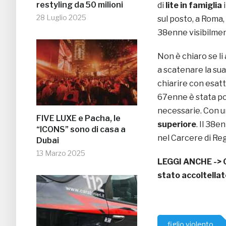
restyling da 50 milioni
di
lite in famiglia
28 Luglio 2025
sul posto, a Roma, 
38enne visibilment
Non è chiaro se li
a scatenare la sua
chiarire con esatt
67enne è stata por
necessarie. Con un
FIVE LUXE e Pacha, le
superiore
. Il 38e
“ICONS” sono di casa a
nel Carcere di Reg
Dubai
13 Marzo 2025
LEGGI ANCHE ->
stato accoltellat
figlio violento