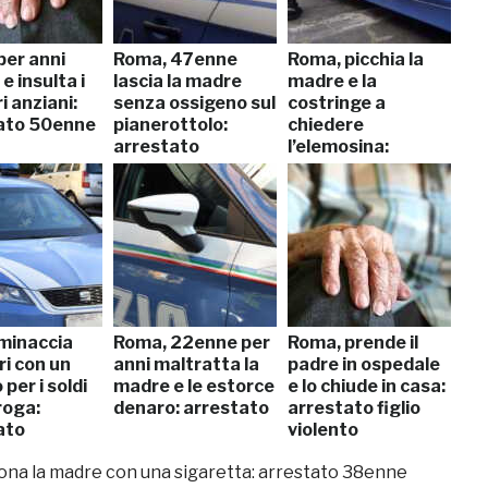
per anni
Roma, 47enne
Roma, picchia la
 e insulta i
lascia la madre
madre e la
i anziani:
senza ossigeno sul
costringe a
ato 50enne
pianerottolo:
chiedere
arrestato
l’elemosina:
denunciato
minaccia
Roma, 22enne per
Roma, prende il
ri con un
anni maltratta la
padre in ospedale
 per i soldi
madre e le estorce
e lo chiude in casa:
roga:
denaro: arrestato
arrestato figlio
ato
violento
tiona la madre con una sigaretta: arrestato 38enne