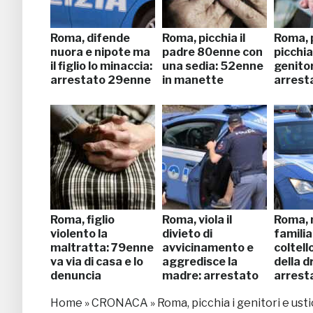
Roma, difende
Roma, picchia il
Roma, 
nuora e nipote ma
padre 80enne con
picchia
il figlio lo minaccia:
una sedia: 52enne
genitor
arrestato 29enne
in manette
arrest
Roma, figlio
Roma, viola il
Roma, 
violento la
divieto di
familia
maltratta: 79enne
avvicinamento e
coltello
va via di casa e lo
aggredisce la
della d
denuncia
madre: arrestato
arrest
Home
»
CRONACA
»
Roma, picchia i genitori e us