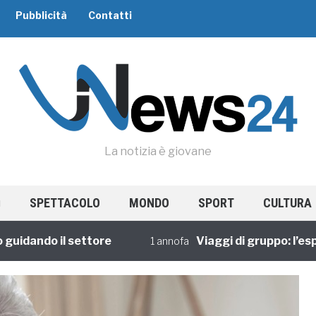
Pubblicità
Contatti
La notizia è giovane
SPETTACOLO
MONDO
SPORT
CULTURA
dando il settore
Viaggi di gruppo: l’esperi
1 annofa