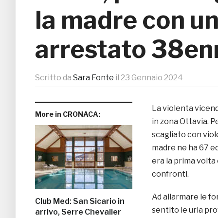
la madre con un
arrestato 38en
Scritto da
Sara Fonte
il
23 Gennaio 2024
La violenta vicend
More in CRONACA:
in zona Ottavia. P
scagliato con vio
madre ne ha 67 ed 
era la prima volt
confronti.
Ad allarmare le for
Club Med: San Sicario in
sentito le urla pr
arrivo, Serre Chevalier