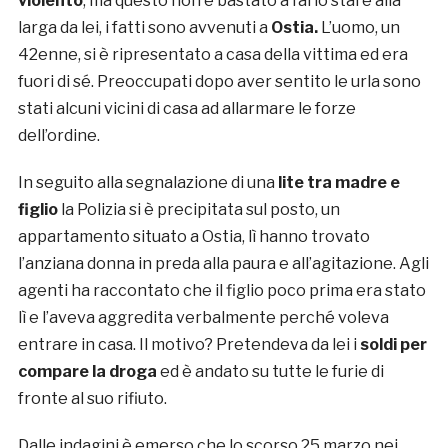
violento
, ma questo non è bastato a farlo stare alla
larga da lei, i fatti sono avvenuti a
Ostia.
L’uomo, un
42enne, si è ripresentato a casa della vittima ed era
fuori di sé. Preoccupati dopo aver sentito le urla sono
stati alcuni vicini di casa ad allarmare le forze
dell’ordine.
In seguito alla segnalazione di una
lite tra madre e
figlio
la Polizia si è precipitata sul posto, un
appartamento situato a Ostia, lì hanno trovato
l’anziana donna in preda alla paura e all’agitazione. Agli
agenti ha raccontato che il figlio poco prima era stato
lì e l’aveva aggredita verbalmente perché voleva
entrare in casa. Il motivo? Pretendeva da lei i
soldi per
compare la droga
ed è andato su tutte le furie di
fronte al suo rifiuto.
Dalle indagini è emerso che lo scorso 25 marzo nei