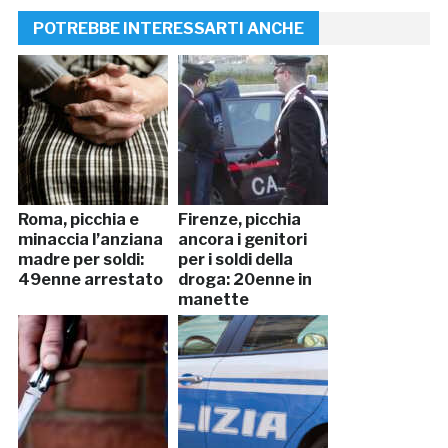
POTREBBE INTERESSARTI ANCHE
Roma, picchia e
Firenze, picchia
minaccia l’anziana
ancora i genitori
madre per soldi:
per i soldi della
49enne arrestato
droga: 20enne in
manette