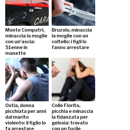
Monte Compatri,
Bruzolo, minaccia
minaccia la moglie
la moglie con un
con un’ascia:
coltello: i figli lo
51enne in
fanno arrestare
manette
Ostia, donna
Colle Fiorito,
picchiata per anni
picchia e minaccia
dal marito
la fidanzata per
violento: il figlio lo
gelosia: trovato
fa arrestare
con un fucile