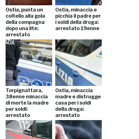
Ostia, punta un
Ostia, minaccia e
coltello alla gola
picchia il padre per
della compagna
i soldi della droga:
dopo una lite:
arrestato 19enne
arrestato
Torpignattara,
Ostia, minaccia
38enne minaccia
madre e distrugge
di morte la madre
casa per i soldi
per soldi:
della droga:
arrestato
arrestato