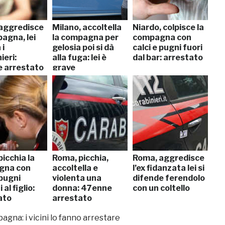
aggredisce
Milano, accoltella
Niardo, colpisce la
agna, lei
la compagna per
compagna con
 i
gelosia poi si dà
calci e pugni fuori
ieri:
alla fuga: lei è
dal bar: arrestato
 arrestato
grave
icchia la
Roma, picchia,
Roma, aggredisce
gna con
accoltella e
l’ex fidanzata lei si
 pugni
violenta una
difende ferendolo
al figlio:
donna: 47enne
con un coltello
ato
arrestato
agna: i vicini lo fanno arrestare