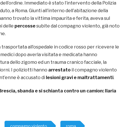
 dell’ordine. Immediato è stato l’intervento della Polizia
duto, a Roma. Giunti all’interno dell’abitazione della
hanno trovato la vittima impaurita e ferita, aveva sul
ni delle
percosse
subite dal compagno violento, già noto
ne.
 trasportata all’ospedale in codice rosso per ricevere le
I medici dopo averla visitata e medicata hanno
ttura dello zigomo ed un trauma cranico facciale, la
orni. I poliziotti hanno
arrestato
il compagno violento
rent’enne è accusato di
lesioni gravi e maltrattamenti
.
Brescia, sbanda e si schianta contro un camion: Ilaria
compagno violento
roma