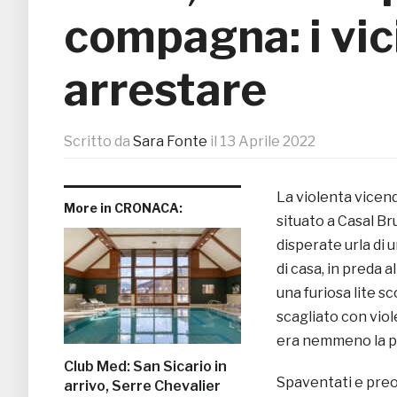
compagna: i vici
arrestare
Scritto da
Sara Fonte
il
13 Aprile 2022
La violenta vicenda
More in CRONACA:
situato a Casal Br
disperate urla di 
di casa, in preda a
una furiosa lite s
scagliato con viol
era nemmeno la pr
Club Med: San Sicario in
Spaventati e preoc
arrivo, Serre Chevalier