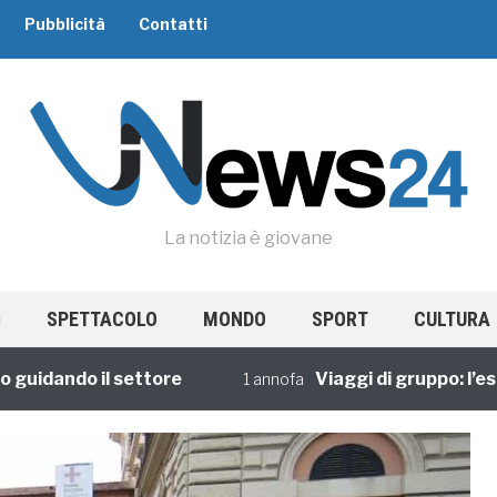
Pubblicità
Contatti
La notizia è giovane
SPETTACOLO
MONDO
SPORT
CULTURA
dando il settore
Viaggi di gruppo: l’esperi
1 annofa