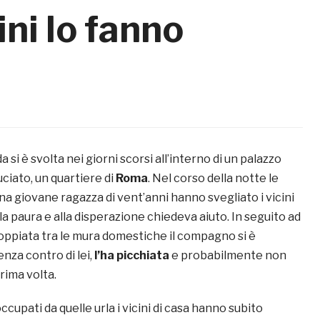
ni lo fanno
 si è svolta nei giorni scorsi all’interno di un palazzo
uciato, un quartiere di
Roma
. Nel corso della notte le
una giovane ragazza di vent’anni hanno svegliato i vicini
lla paura e alla disperazione chiedeva aiuto. In seguito ad
coppiata tra le mura domestiche il compagno si è
enza contro di lei,
l’ha picchiata
e probabilmente non
ima volta.
cupati da quelle urla i vicini di casa hanno subito