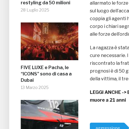
restyling da 50 milioni
allarmato le forze
28 Luglio 2025
sul luogo dell’acca
coppia gli agenti 
corpo i chiari seg
alle forze dell’ordi
La ragazza è stata
cure necessarie. 
riscontrato la fra
FIVE LUXE e Pacha, le
prognosi è di 50 gi
“ICONS” sono di casa a
della vittima, il t
Dubai
13 Marzo 2025
LEGGI ANCHE ->
muore a 21 anni
aggressione