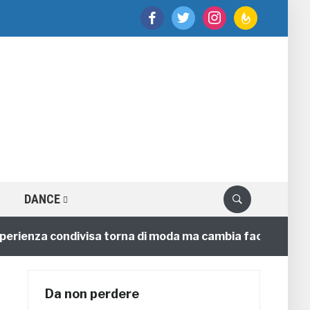
facebook
twitter
instagram
feedburner
DANCE
enza condivisa torna di moda ma cambia faccia
4 anni
Da non perdere