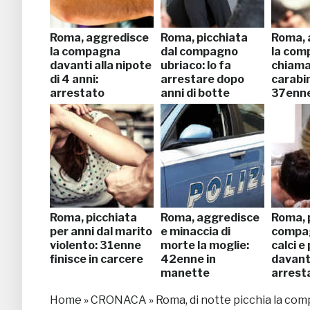
Roma, aggredisce
Roma, picchiata
Roma, 
la compagna
dal compagno
la comp
davanti alla nipote
ubriaco: lo fa
chiama
di 4 anni:
arrestare dopo
carabin
arrestato
anni di botte
37enne
Roma, picchiata
Roma, aggredisce
Roma, p
per anni dal marito
e minaccia di
compa
violento: 31enne
morte la moglie:
calci e
finisce in carcere
42enne in
davanti 
manette
arrest
Home
»
CRONACA
»
Roma, di notte picchia la comp