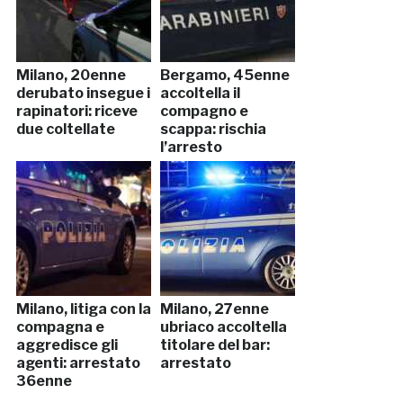
Milano, 20enne
Bergamo, 45enne
derubato insegue i
accoltella il
rapinatori: riceve
compagno e
due coltellate
scappa: rischia
l’arresto
Milano, litiga con la
Milano, 27enne
compagna e
ubriaco accoltella
aggredisce gli
titolare del bar:
agenti: arrestato
arrestato
36enne