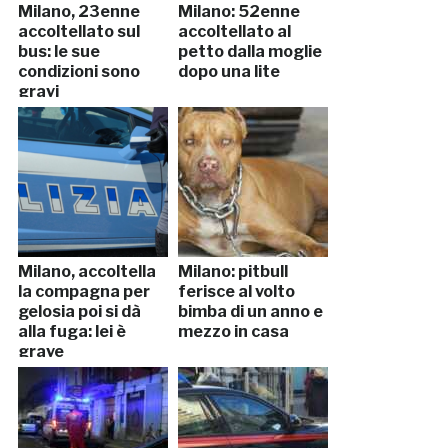
Milano, 23enne
Milano: 52enne
accoltellato sul
accoltellato al
bus: le sue
petto dalla moglie
condizioni sono
dopo una lite
gravi
Milano, accoltella
Milano: pitbull
la compagna per
ferisce al volto
gelosia poi si dà
bimba di un anno e
alla fuga: lei è
mezzo in casa
grave