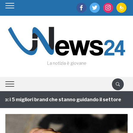
facebook
twitter
instagram
feedburn
La notizia è giovane
: i 5 migliori brand che stanno guidando il settore
1