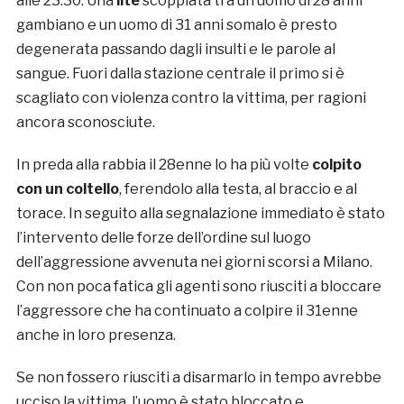
alle 23.30. Una
lite
scoppiata tra un uomo di 28 anni
gambiano e un uomo di 31 anni somalo è presto
degenerata passando dagli insulti e le parole al
sangue. Fuori dalla stazione centrale il primo si è
scagliato con violenza contro la vittima, per ragioni
ancora sconosciute.
In preda alla rabbia il 28enne lo ha più volte
colpito
con un coltello
, ferendolo alla testa, al braccio e al
torace. In seguito alla segnalazione immediato è stato
l’intervento delle forze dell’ordine sul luogo
dell’aggressione avvenuta nei giorni scorsi a Milano.
Con non poca fatica gli agenti sono riusciti a bloccare
l’aggressore che ha continuato a colpire il 31enne
anche in loro presenza.
Se non fossero riusciti a disarmarlo in tempo avrebbe
ucciso la vittima, l’uomo è stato bloccato e