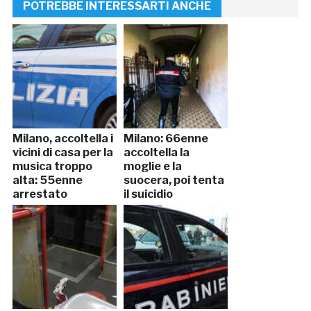
POTREBBE INTERESSARTI ANCHE
Milano, accoltella i
Milano: 66enne
vicini di casa per la
accoltella la
musica troppo
moglie e la
alta: 55enne
suocera, poi tenta
arrestato
il suicidio