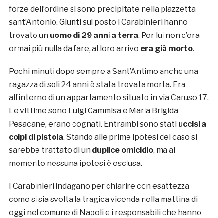
forze dell’ordine si sono precipitate nella piazzetta
sant’Antonio. Giunti sul posto i Carabinieri hanno
trovato un
uomo di 29 anni a terra
. Per lui non c’era
ormai più nulla da fare, al loro arrivo
era già morto
.
Pochi minuti dopo sempre a Sant’Antimo anche una
ragazza di soli 24 anni è stata trovata morta. Era
all’interno di un appartamento situato in via Caruso 17.
Le vittime sono Luigi Cammisa e Maria Brigida
Pesacane, erano cognati. Entrambi sono stati
uccisi a
colpi di pistola
. Stando alle prime ipotesi del caso si
sarebbe trattato di un
duplice omicidio
, ma al
momento nessuna ipotesi è esclusa.
I Carabinieri indagano per chiarire con esattezza
come si sia svolta la tragica vicenda nella mattina di
oggi nel comune di Napoli e i responsabili che hanno