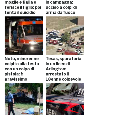
moglie e figlia e
in campagna:
ferisce il figlio: poi
ucciso a colpi di
tenta il suicidio
arma da fuoco
Noto, minorenne
Texas, sparatoria
colpito alla testa
in un liceo di
con un colpo di
Arlington:
pistola: è
arrestato il
gravissimo
18enne colpevole