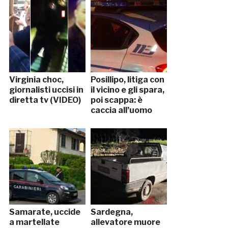
Virginia choc,
Posillipo, litiga con
giornalisti uccisi in
il vicino e gli spara,
diretta tv (VIDEO)
poi scappa: è
caccia all’uomo
Samarate, uccide
Sardegna,
a martellate
allevatore muore