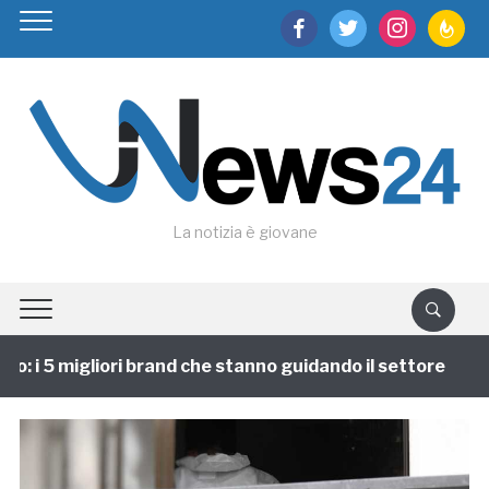
facebook
twitter
instagram
feedburn
La notizia è giovane
: i 5 migliori brand che stanno guidando il settore
1