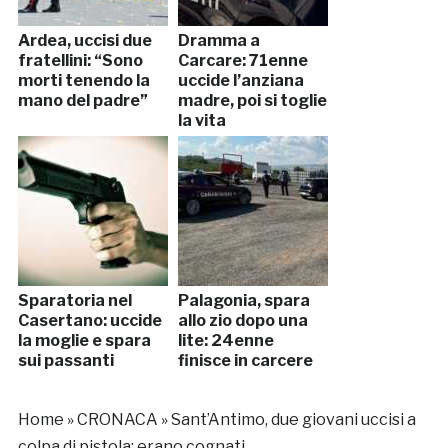
Ardea, uccisi due
Dramma a
fratellini: “Sono
Carcare: 71enne
morti tenendo la
uccide l’anziana
mano del padre”
madre, poi si toglie
la vita
Sparatoria nel
Palagonia, spara
Casertano: uccide
allo zio dopo una
la moglie e spara
lite: 24enne
sui passanti
finisce in carcere
Home
»
CRONACA
»
Sant’Antimo, due giovani uccisi a
colpa di pistola: erano cognati