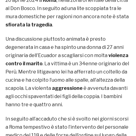
20 aprile 2024 a
Roma
, nella zona orientale della città
al Don Bosco. In seguito ad una lite scoppiata tra le
mura domestiche per ragioni non ancora note è stata
sfiorata la tragedia
.
Una discussione piuttosto animata è presto
degenerata in casa e ha spinto una donna di 27 anni
originaria dell’Ecuador a scagliarsi con molta
violenza
contro il marito
. La vittima è un 34enne originario del
Perù. Mentre litigavano lei ha afferrato un coltello da
cucina e ha colpito l’uomo alle spalle, all’altezza della
scapola. La violenta
aggressione
è avvenuta davanti
agli occhi spaventati dei figli della coppia. I bambini
hanno tre e quattro anni.
In seguito all’accaduto che si è svolto nei giorni scorsi
a Roma tempestivo è stato l’intervento del personale
medico del 118 e delle forze dell’ordine sul luogo della