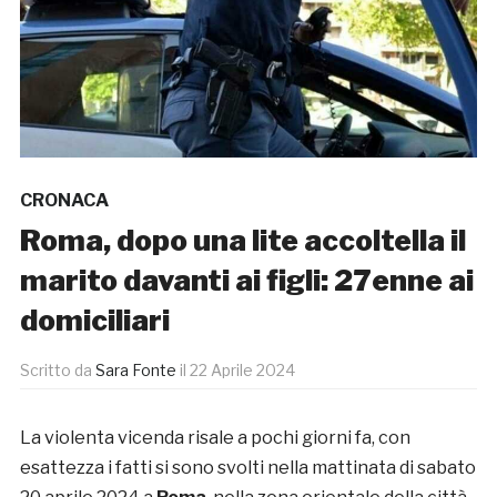
CRONACA
Roma, dopo una lite accoltella il
marito davanti ai figli: 27enne ai
domiciliari
Scritto da
Sara Fonte
il
22 Aprile 2024
La violenta vicenda risale a pochi giorni fa, con
esattezza i fatti si sono svolti nella mattinata di sabato