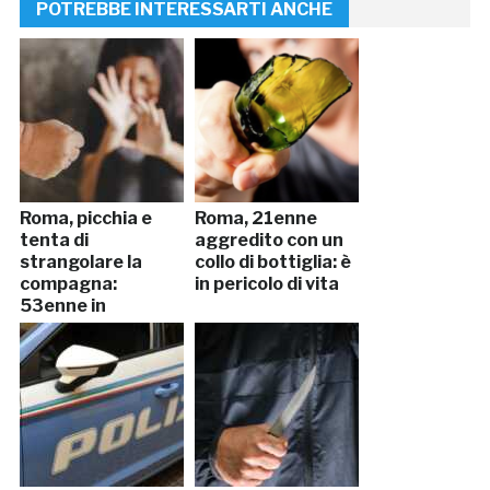
POTREBBE INTERESSARTI ANCHE
Roma, picchia e
Roma, 21enne
tenta di
aggredito con un
strangolare la
collo di bottiglia: è
compagna:
in pericolo di vita
53enne in
manette