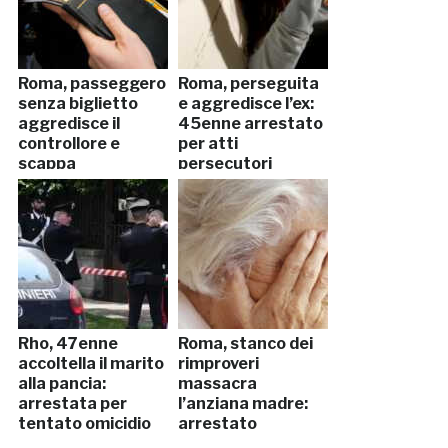
Roma, passeggero
Roma, perseguita
senza biglietto
e aggredisce l’ex:
aggredisce il
45enne arrestato
controllore e
per atti
scappa
persecutori
Rho, 47enne
Roma, stanco dei
accoltella il marito
rimproveri
alla pancia:
massacra
arrestata per
l’anziana madre:
tentato omicidio
arrestato