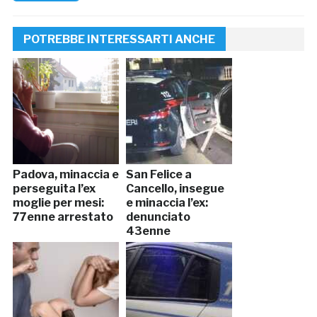
POTREBBE INTERESSARTI ANCHE
Padova, minaccia e
San Felice a
perseguita l’ex
Cancello, insegue
moglie per mesi:
e minaccia l’ex:
77enne arrestato
denunciato
43enne