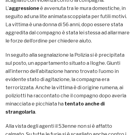
scagliato con violenza contro la compagna.
L’
aggressione
è avvenuta tra le mura domestiche, in
seguito ad una lite animata scoppiata per futili motivi.
La vittima è una donna di 56 anni, dopo essere stata
aggredita dal compagno è stata lei stessa ad allarmare
le forze dell’ordine per chiedere aiuto.
In seguito alla segnalazione la Polizia si è precipitata
sul posto, un appartamento situato a Iloghe. Giunti
all’interno dell’abitazione hanno trovato l’uomo in
evidente stato di agitazione, la compagna era
terrorizzata. Anche la vittima è di origine rumena, ai
poliziotti ha raccontato che il compagno dopo averla
minacciata e picchiata ha
tentato anche di
strangolarla
.
Alla vista degli agenti il 53enne non si è affatto
calmato. Su tutte le furie si è scagliato anche contro i