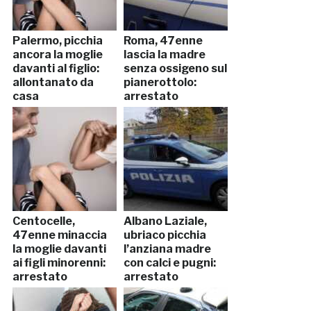
Palermo, picchia
Roma, 47enne
ancora la moglie
lascia la madre
davanti al figlio:
senza ossigeno sul
allontanato da
pianerottolo:
casa
arrestato
Centocelle,
Albano Laziale,
47enne minaccia
ubriaco picchia
la moglie davanti
l’anziana madre
ai figli minorenni:
con calci e pugni:
arrestato
arrestato