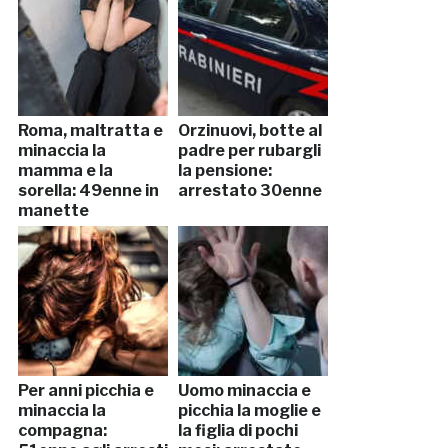
Roma, maltratta e
Orzinuovi, botte al
minaccia la
padre per rubargli
mamma e la
la pensione:
sorella: 49enne in
arrestato 30enne
manette
Per anni picchia e
Uomo minaccia e
minaccia la
picchia la moglie e
compagna:
la figlia di pochi